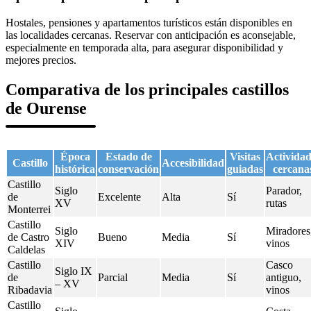
Hostales, pensiones y apartamentos turísticos están disponibles en
las localidades cercanas. Reservar con anticipación es aconsejable,
especialmente en temporada alta, para asegurar disponibilidad y
mejores precios.
Comparativa de los principales castillos
de Ourense
Época
Estado de
Visitas
Actividad
Castillo
Accesibilidad
histórica
conservación
guiadas
cercana
Castillo
Siglo
Parador,
de
Excelente
Alta
Sí
XV
rutas
Monterrei
Castillo
Siglo
Miradores
de Castro
Bueno
Media
Sí
XIV
vinos
Caldelas
Castillo
Casco
Siglo IX
de
Parcial
Media
Sí
antiguo,
– XV
Ribadavia
vinos
Castillo