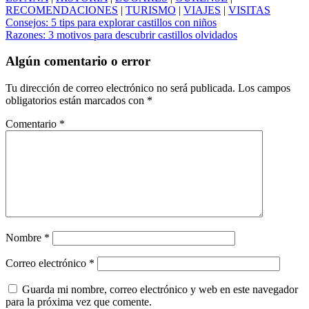
RECOMENDACIONES
|
TURISMO
|
VIAJES
|
VISITAS
Navegación
Consejos: 5 tips para explorar castillos con niños
Razones: 3 motivos para descubrir castillos olvidados
de
entradas
Algún comentario o error
Tu dirección de correo electrónico no será publicada.
Los campos
obligatorios están marcados con
*
Comentario
*
Nombre
*
Correo electrónico
*
Guarda mi nombre, correo electrónico y web en este navegador
para la próxima vez que comente.