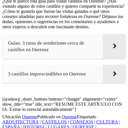
¿Qué te parece esta guía para visitar castillos en Ourense? ¿Has
visitado alguno de estos castillos y quieres compartir tu experiencia?
¿Cómo te gustaría que fueran las visitas guiadas o qué otros
consejos añadirías para recorrer fortalezas en Ourense? Déjanos tus
dudas, opiniones o sugerencias en los comentarios y ayudemos a
otros viajeros a descubrir este fascinante destino.
Guías: 3 rutas de senderismo cerca de
castillos en Ourense
3 castillos imprescindibles en Ourense
[ayudawp_share_buttons buttons="chatgpt" alignment="center"
show_title="true" title_text="RESUME ESTE ARTÍCULO CON
IA: Extrae lo esencial automáticamente"]
Ubicación
Ourense
Publicado en
Ourense
Etiquetado
ARQUITECTURA
|
CASTILLOS
|
CONSEJOS
|
CULTURA
|
ESPAÑA
|
HISTORIA
|
LUGARES
|
OURENSE
|