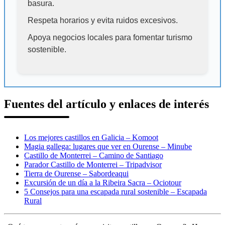
basura.
Respeta horarios y evita ruidos excesivos.
Apoya negocios locales para fomentar turismo
sostenible.
Fuentes del artículo y enlaces de interés
Los mejores castillos en Galicia – Komoot
Magia gallega: lugares que ver en Ourense – Minube
Castillo de Monterrei – Camino de Santiago
Parador Castillo de Monterrei – Tripadvisor
Tierra de Ourense – Sabordeaqui
Excursión de un día a la Ribeira Sacra – Ociotour
5 Consejos para una escapada rural sostenible – Escapada
Rural