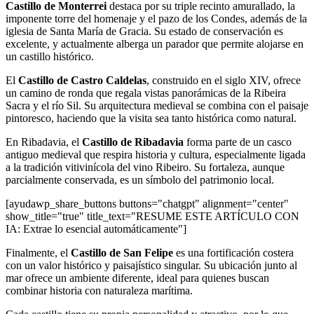
Castillo de Monterrei
destaca por su triple recinto amurallado, la
imponente torre del homenaje y el pazo de los Condes, además de la
iglesia de Santa María de Gracia. Su estado de conservación es
excelente, y actualmente alberga un parador que permite alojarse en
un castillo histórico.
El
Castillo de Castro Caldelas
, construido en el siglo XIV, ofrece
un camino de ronda que regala vistas panorámicas de la Ribeira
Sacra y el río Sil. Su arquitectura medieval se combina con el paisaje
pintoresco, haciendo que la visita sea tanto histórica como natural.
En Ribadavia, el
Castillo de Ribadavia
forma parte de un casco
antiguo medieval que respira historia y cultura, especialmente ligada
a la tradición vitivinícola del vino Ribeiro. Su fortaleza, aunque
parcialmente conservada, es un símbolo del patrimonio local.
[ayudawp_share_buttons buttons="chatgpt" alignment="center"
show_title="true" title_text="RESUME ESTE ARTÍCULO CON
IA: Extrae lo esencial automáticamente"]
Finalmente, el
Castillo de San Felipe
es una fortificación costera
con un valor histórico y paisajístico singular. Su ubicación junto al
mar ofrece un ambiente diferente, ideal para quienes buscan
combinar historia con naturaleza marítima.