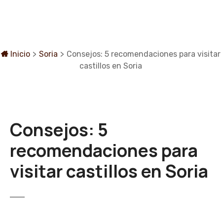
S
a
l
t
a
Inicio
>
Soria
>
Consejos: 5 recomendaciones para visitar
r
castillos en Soria
a
l
c
o
Consejos: 5
n
t
recomendaciones para
e
n
visitar castillos en Soria
i
d
o