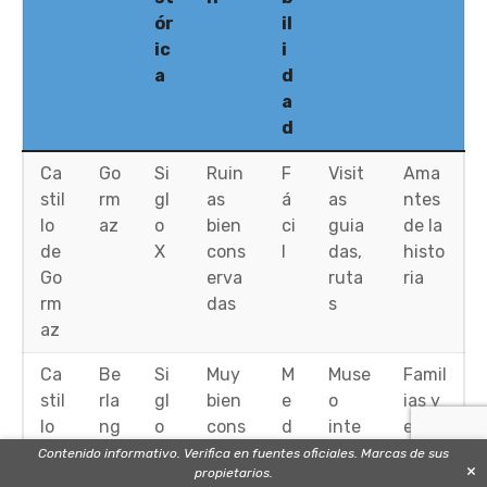
ór
il
ic
i
a
d
a
d
Ca
Go
Si
Ruin
F
Visit
Ama
stil
rm
gl
as
á
as
ntes
lo
az
o
bien
ci
guia
de la
de
X
cons
l
das,
histo
Go
erva
ruta
ria
rm
das
s
az
Ca
Be
Si
Muy
M
Muse
Famil
stil
rla
gl
bien
e
o
ias y
lo
ng
o
cons
d
inte
escol
de
a
X
erva
ia
grad
ares
Contenido informativo. Verifica en fuentes oficiales. Marcas de sus
×
propietarios.
Be
de
V
do
o