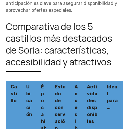
anticipación es clave para asegurar disponibilidad y
aprovechar ofertas especiales.
Comparativa de los 5
castillos más destacados
de Soria: características,
accesibilidad y atractivos
Ca
U
É
Esta
A
Acti
Idea
sti
bi
p
do
c
vida
l
llo
ca
o
de
c
des
para
ci
c
con
e
disp
…
ón
a
serv
s
onib
hi
ació
i
les
st
n
b