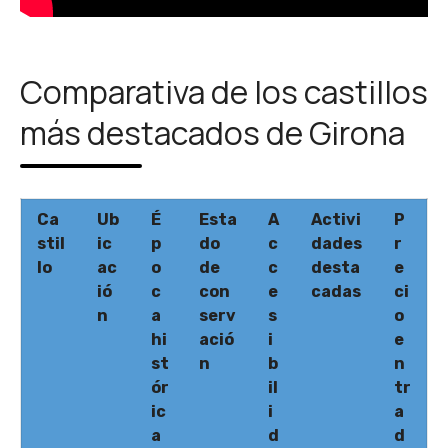
Comparativa de los castillos
más destacados de Girona
Ca
Ub
É
Esta
A
Activi
P
stil
ic
p
do
c
dades
r
lo
ac
o
de
c
desta
e
ió
c
con
e
cadas
ci
n
a
serv
s
o
hi
ació
i
e
st
n
b
n
ór
il
tr
ic
i
a
a
d
d