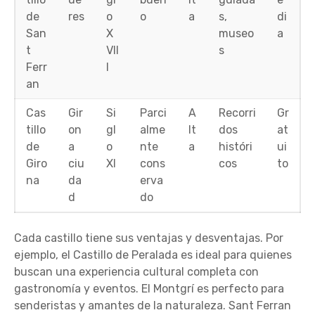
de
res
o
o
a
s,
di
San
X
museo
a
t
VII
s
Ferr
I
an
Cas
Gir
Si
Parci
A
Recorri
Gr
tillo
on
gl
alme
lt
dos
at
de
a
o
nte
a
históri
ui
Giro
ciu
XI
cons
cos
to
na
da
erva
d
do
Cada castillo tiene sus ventajas y desventajas. Por
ejemplo, el Castillo de Peralada es ideal para quienes
buscan una experiencia cultural completa con
gastronomía y eventos. El Montgrí es perfecto para
senderistas y amantes de la naturaleza. Sant Ferran