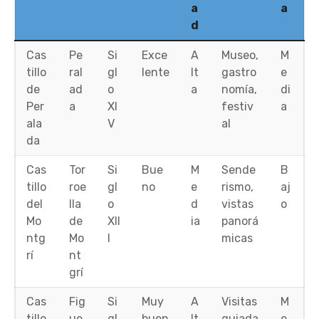
a
a
d
Cas
Pe
Si
Exce
A
Museo,
M
tillo
ral
gl
lente
lt
gastro
e
de
ad
o
a
nomía,
di
Per
a
XI
festiv
a
ala
V
al
da
Cas
Tor
Si
Bue
M
Sende
B
tillo
roe
gl
no
e
rismo,
aj
del
lla
o
d
vistas
o
Mo
de
XII
ia
panorá
ntg
Mo
I
micas
rí
nt
grí
Cas
Fig
Si
Muy
A
Visitas
M
tillo
ue
gl
buen
lt
guiada
e