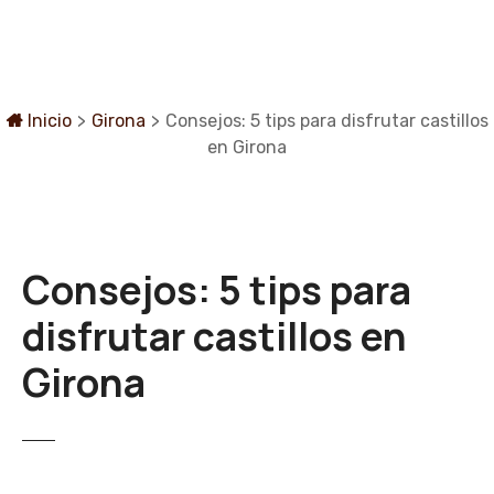
S
a
l
t
a
Inicio
>
Girona
>
Consejos: 5 tips para disfrutar castillos
r
en Girona
a
l
c
o
Consejos: 5 tips para
n
t
disfrutar castillos en
e
n
Girona
i
d
o