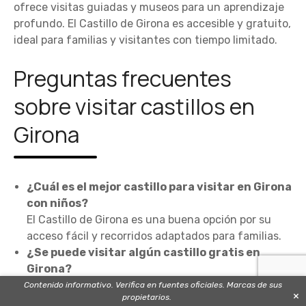
ofrece visitas guiadas y museos para un aprendizaje
profundo. El Castillo de Girona es accesible y gratuito,
ideal para familias y visitantes con tiempo limitado.
Preguntas frecuentes
sobre visitar castillos en
Girona
¿Cuál es el mejor castillo para visitar en Girona
con niños?
El Castillo de Girona es una buena opción por su
acceso fácil y recorridos adaptados para familias.
¿Se puede visitar algún castillo gratis en
Girona?
Sí, el Castillo de Girona ofrece entrada gratuita.
Contenido informativo. Verifica en fuentes oficiales. Marcas de sus
×
propietarios.
¿Qué castillos en Girona ofrecen visitas