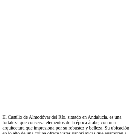
El Castillo de Almodóvar del Río, situado en Andalucía, es una
fortaleza que conserva elementos de la época árabe, con una
arquitectura que impresiona por su robustez y belleza. Su ubicación
en lo alto de una colina ofrece vistas panorámicas que enamoran a