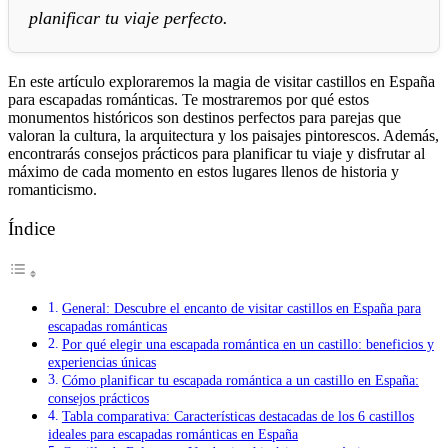
planificar tu viaje perfecto.
En este artículo exploraremos la magia de visitar castillos en España
para escapadas románticas. Te mostraremos por qué estos
monumentos históricos son destinos perfectos para parejas que
valoran la cultura, la arquitectura y los paisajes pintorescos. Además,
encontrarás consejos prácticos para planificar tu viaje y disfrutar al
máximo de cada momento en estos lugares llenos de historia y
romanticismo.
Índice
General: Descubre el encanto de visitar castillos en España para
escapadas románticas
Por qué elegir una escapada romántica en un castillo: beneficios y
experiencias únicas
Cómo planificar tu escapada romántica a un castillo en España:
consejos prácticos
Tabla comparativa: Características destacadas de los 6 castillos
ideales para escapadas románticas en España