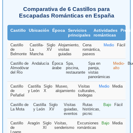
Comparativa de 6 Castillos para
Escapadas Románticas en España
Castillo
Ubicación
Época
Servicios
Actividades
Preci
principales
románticas
Castillo
Castilla-
Siglo
Alojamiento,
Cena
Medio
Fácil
de
La
XV
visitas
romántica,
Belmonte
Mancha
guiadas
paseos
Castillo de
Andalucía
Época
Spa,
Spa en
Medio-
Bu
Almodóvar
árabe
piscina,
pareja,
alto
del Río
restaurante
vistas
panorámicas
Castillo
Castilla
Siglo
Museo,
Visitas
Medio
Media
de
y León
X
alojamiento
culturales,
Peñafiel
bodegas
Castillo de
Castilla
Siglo
Visitas
Rutas
Bajo
Fácil
La Mota
y León
XV
guiadas,
históricas,
eventos
picnic
Castillo
Aragón
Siglo
Visitas,
Excursiones
Bajo
Media
de
XI
senderismo
románticas
Loarre