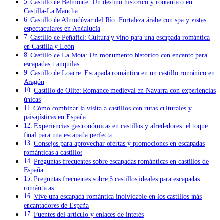
Castillo de Belmonte: Un destino histórico y romántico en
Castilla-La Mancha
Castillo de Almodóvar del Río: Fortaleza árabe con spa y vistas
espectaculares en Andalucía
Castillo de Peñafiel: Cultura y vino para una escapada romántica
en Castilla y León
Castillo de La Mota: Un monumento histórico con encanto para
escapadas tranquilas
Castillo de Loarre: Escapada romántica en un castillo románico en
Aragón
Castillo de Olite: Romance medieval en Navarra con experiencias
únicas
Cómo combinar la visita a castillos con rutas culturales y
paisajísticas en España
Experiencias gastronómicas en castillos y alrededores: el toque
final para una escapada perfecta
Consejos para aprovechar ofertas y promociones en escapadas
románticas a castillos
Preguntas frecuentes sobre escapadas románticas en castillos de
España
Preguntas frecuentes sobre 6 castillos ideales para escapadas
románticas
Vive una escapada romántica inolvidable en los castillos más
encantadores de España
Fuentes del artículo y enlaces de interés