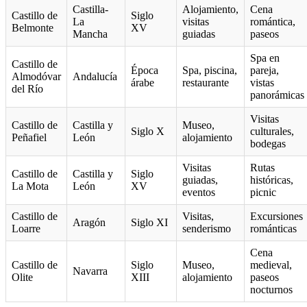
Castilla-
Alojamiento,
Cena
Castillo de
Siglo
La
visitas
romántica,
Belmonte
XV
Mancha
guiadas
paseos
Spa en
Castillo de
Época
Spa, piscina,
pareja,
Almodóvar
Andalucía
árabe
restaurante
vistas
del Río
panorámicas
Visitas
Castillo de
Castilla y
Museo,
Siglo X
culturales,
Peñafiel
León
alojamiento
bodegas
Visitas
Rutas
Castillo de
Castilla y
Siglo
guiadas,
históricas,
La Mota
León
XV
eventos
picnic
Castillo de
Visitas,
Excursiones
Aragón
Siglo XI
Loarre
senderismo
románticas
Cena
Castillo de
Siglo
Museo,
medieval,
Navarra
Olite
XIII
alojamiento
paseos
nocturnos