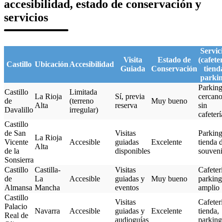
accesibilidad, estado de conservación y
servicios
Servic
Visita
Estado de
(cafete
Castillo
Ubicación
Accesibilidad
Guiada
Conservación
tiend
parki
Parkin
Castillo
Limitada
La Rioja
Sí, previa
cercano
de
(terreno
Muy bueno
Alta
reserva
sin
Davalillo
irregular)
cafeterí
Castillo
de San
Visitas
Parking
La Rioja
Vicente
Accesible
guiadas
Excelente
tienda 
Alta
de la
disponibles
souveni
Sonsierra
Castillo
Castilla-
Visitas
Cafeter
de
La
Accesible
guiadas y
Muy bueno
parking
Almansa
Mancha
eventos
amplio
Castillo
Visitas
Cafeter
Palacio
Navarra
Accesible
guiadas y
Excelente
tienda,
Real de
audioguías
parking