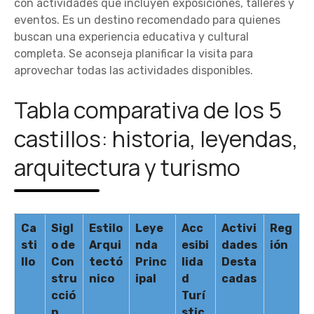
con actividades que incluyen exposiciones, talleres y
eventos. Es un destino recomendado para quienes
buscan una experiencia educativa y cultural
completa. Se aconseja planificar la visita para
aprovechar todas las actividades disponibles.
Tabla comparativa de los 5
castillos: historia, leyendas,
arquitectura y turismo
Ca
Sigl
Estilo
Leye
Acc
Activi
Reg
sti
o de
Arqui
nda
esibi
dades
ión
llo
Con
tectó
Princ
lida
Desta
stru
nico
ipal
d
cadas
cció
Turí
n
stic