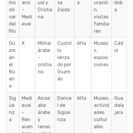
mo
ano
usí y
sa
a
uració
dob
dó
–
Cristia
Zaida
n,
a
var
Medi
na
visitas
del
eval
familia
Río
res
Gu
X
Militar
Cuchil
Alta
Museo
Cád
zm
árabe
lo
s,
iz
án
-
lanza
exposi
el
cristia
do por
ciones
Bu
no
Guzm
en
án
o
Sig
Medi
Alcaz
Donce
Alta
Museo,
Gua
üe
eval
aba
l de
activid
dala
nz
–
árabe
Sigüe
ades
jara
a
Ren
y
nza
cultur
acen
renac
ales