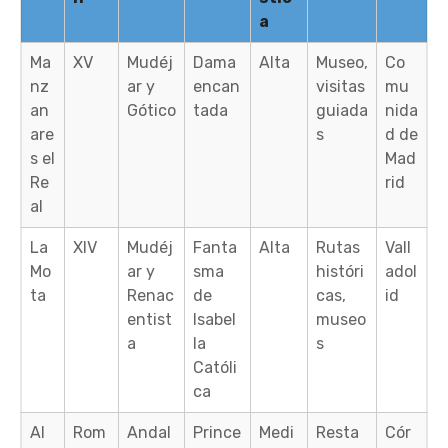
a
Ma
XV
Mudéj
Dama
Alta
Museo,
Co
nz
ar y
encan
visitas
mu
an
Gótico
tada
guiada
nida
are
s
d de
s el
Mad
Re
rid
al
La
XIV
Mudéj
Fanta
Alta
Rutas
Vall
Mo
ar y
sma
históri
adol
ta
Renac
de
cas,
id
entist
Isabel
museo
a
la
s
Católi
ca
Al
Rom
Andal
Prince
Medi
Resta
Cór