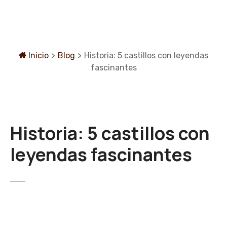
S
a
l
t
a
Inicio
>
Blog
>
Historia: 5 castillos con leyendas
r
fascinantes
a
l
c
o
Historia: 5 castillos con
n
t
leyendas fascinantes
e
n
i
d
o