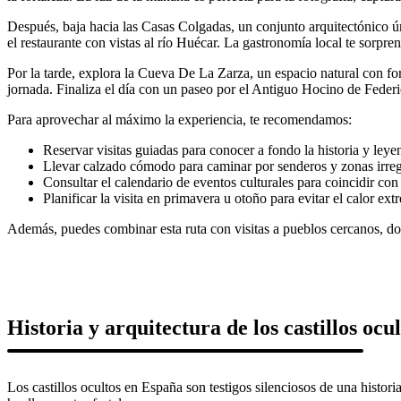
Después, baja hacia las Casas Colgadas, un conjunto arquitectónico ún
el restaurante con vistas al río Huécar. La gastronomía local te sorpr
Por la tarde, explora la Cueva De La Zarza, un espacio natural con for
jornada. Finaliza el día con un paseo por el Antiguo Hocino de Federic
Para aprovechar al máximo la experiencia, te recomendamos:
Reservar visitas guiadas para conocer a fondo la historia y leyen
Llevar calzado cómodo para caminar por senderos y zonas irreg
Consultar el calendario de eventos culturales para coincidir con 
Planificar la visita en primavera u otoño para evitar el calor ex
Además, puedes combinar esta ruta con visitas a pueblos cercanos, dond
Historia y arquitectura de los castillos oc
Los castillos ocultos en España son testigos silenciosos de una histor