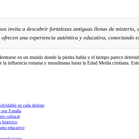
 nos invita a descubrir fortalezas antiguas llenas de misterio
e ofrecen una experiencia auténtica y educativa, conectando el
 adentrarse en un mundo donde la piedra habla y el tiempo parece detenid
e la influencia romana y musulmana hasta la Edad Media cristiana. Este 
nolvidable en cada destino
po por España
nio cultural
 histórico
rismo educativo
comendaciones