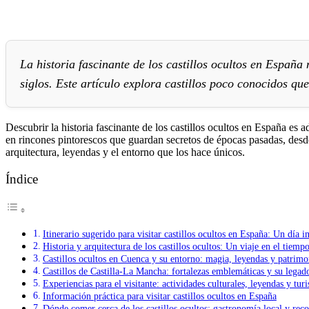
La historia fascinante de los castillos ocultos en España
siglos. Este artículo explora castillos poco conocidos qu
Descubrir la historia fascinante de los castillos ocultos en España es
en rincones pintorescos que guardan secretos de épocas pasadas, desd
arquitectura, leyendas y el entorno que los hace únicos.
Índice
Itinerario sugerido para visitar castillos ocultos en España: Un día i
Historia y arquitectura de los castillos ocultos: Un viaje en el tiem
Castillos ocultos en Cuenca y su entorno: magia, leyendas y patrimo
Castillos de Castilla-La Mancha: fortalezas emblemáticas y su legado
Experiencias para el visitante: actividades culturales, leyendas y tu
Información práctica para visitar castillos ocultos en España
Dónde comer cerca de los castillos ocultos: gastronomía local y re