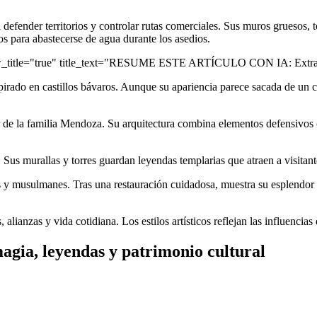
 defender territorios y controlar rutas comerciales. Sus muros gruesos, 
 para abastecerse de agua durante los asedios.
ow_title="true" title_text="RESUME ESTE ARTÍCULO CON IA: Extrae 
spirado en castillos bávaros. Aunque su apariencia parece sacada de un c
 de la familia Mendoza. Su arquitectura combina elementos defensivos c
Sus murallas y torres guardan leyendas templarias que atraen a visitantes
y musulmanes. Tras una restauración cuidadosa, muestra su esplendor m
, alianzas y vida cotidiana. Los estilos artísticos reflejan las influenci
magia, leyendas y patrimonio cultural