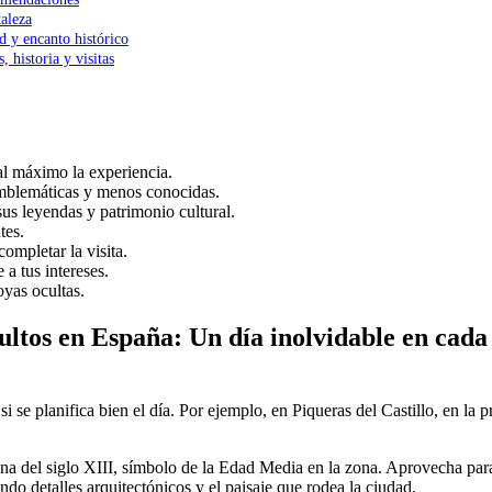
taleza
d y encanto histórico
, historia y visitas
 al máximo la experiencia.
 emblemáticas y menos conocidas.
us leyendas y patrimonio cultural.
tes.
mpletar la visita.
 a tus intereses.
oyas ocultas.
ocultos en España: Un día inolvidable en cada
si se planifica bien el día. Por ejemplo, en Piqueras del Castillo, en l
na del siglo XIII, símbolo de la Edad Media en la zona. Aprovecha para 
ando detalles arquitectónicos y el paisaje que rodea la ciudad.