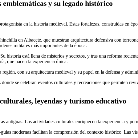
s emblemáticas y su legado histórico
otagonista en la historia medieval. Estas fortalezas, construidas en époc
Chinchilla en Albacete, que muestran arquitectura defensiva con torreone
rdenes militares más importantes de la época.
u historia está llena de misterios y secretos, y tras una reforma recien
ría, que hacen la experiencia única.
egión, con su arquitectura medieval y su papel en la defensa y administ
os donde se celebran eventos culturales y recreaciones que permiten re
 culturales, leyendas y turismo educativo
as antiguas. Las actividades culturales enriquecen la experiencia y perm
guías modernas facilitan la comprensión del contexto histórico. Las visit