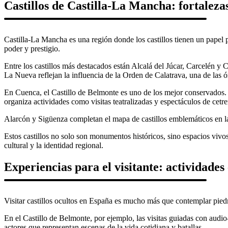
Castillos de Castilla-La Mancha: fortaleza
Castilla-La Mancha es una región donde los castillos tienen un papel pr
poder y prestigio.
Entre los castillos más destacados están Alcalá del Júcar, Carcelén y 
La Nueva reflejan la influencia de la Orden de Calatrava, una de las ó
En Cuenca, el Castillo de Belmonte es uno de los mejor conservados. S
organiza actividades como visitas teatralizadas y espectáculos de cetre
Alarcón y Sigüenza completan el mapa de castillos emblemáticos en la r
Estos castillos no solo son monumentos históricos, sino espacios viv
cultural y la identidad regional.
Experiencias para el visitante: actividades
Visitar castillos ocultos en España es mucho más que contemplar piedr
En el Castillo de Belmonte, por ejemplo, las visitas guiadas con audio-
actores que representan escenas de la vida cotidiana y batallas.