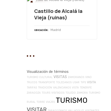
Castillo de Alcalá la
Vieja (ruinas)
Madrid
UBICACIÓN
Visualización de términos
VISITAS
TURISMO CULTURAL
ZAMORANOS
VINO
VISITA
TRUCOS
TRANSPORTE
TOLEDANOS
USAR
TIPS
TARIFAS
TRADICIÓN
VALENCIANOS
VISTA
TENERIFE
ZARAGOZA
TOURS
VISITADOS
TOLEDO
ZAMORA
TURISMO
TURISMO
RURAL
TORRE
VIAJES
VISITAR
ZARAGOZANOS
VALLADOLID
VISITANTES