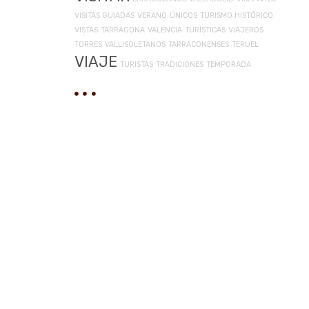
VISITAS GUIADAS
VERANO
ÚNICOS
TURISMO HISTÓRICO
VISTAS
TARRAGONA
VALENCIA
TURÍSTICAS
VIAJEROS
TORRES
VALLISOLETANOS
TARRACONENSES
TERUEL
VIAJE
TURISTAS
TRADICIONES
TEMPORADA