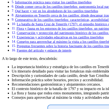
Información práctica para visitar los castillos tinerfeños
Dónde comer cerca de los castillos tinerfeños: gastronomía local par
Qué hacer y ver en los alrededores de los castillos tinerfeños
Alojamientos en Tenerife cerca de los castillos: dónde descansar tras
Comparativa de los castillos tinerfeños: características, accesibilidad 
La batalla de Santa Cruz de Tenerife (1797): el episodio histórico 
Flora y fauna en los entornos de los castillos tinerfeños: un patri
Conservación y protección del patrimonio histórico de los castillos
Experiencias y actividades educativas en los castillos tinerfeños
Consejos para aprovechar al máximo la visita a los castillos tinerfe
Preguntas frecuentes sobre la historia fascinante de los castillos tin
Fuentes del artículo y enlaces de interés
A lo largo de este texto, descubrirás:
La importancia histórica y estratégica de los castillos en Tenerif
Un itinerario detallado para visitar las fortalezas más emblemáti
Descripción y curiosidades de cada castillo, desde San Cristóba
Información práctica sobre horarios, precios y accesibilidad.
Recomendaciones gastronómicas y alojamientos cercanos.
El contexto histórico de la batalla de 1797 y su impacto en la isl
La flora y fauna que rodea estos monumentos, integrando patrim
Consejos para aprovechar al máximo la visita y actividades educ