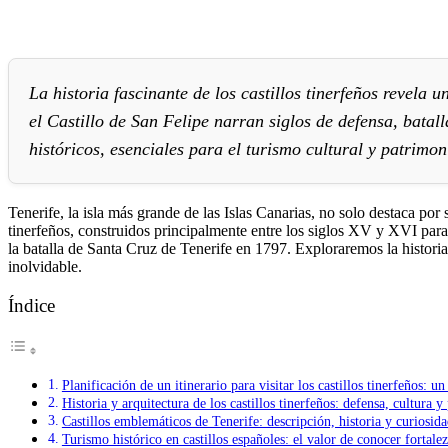
La historia fascinante de los castillos tinerfeños revela
el Castillo de San Felipe narran siglos de defensa, batal
históricos, esenciales para el turismo cultural y patrimon
Tenerife, la isla más grande de las Islas Canarias, no solo destaca por 
tinerfeños, construidos principalmente entre los siglos XV y XVI para p
la batalla de Santa Cruz de Tenerife en 1797. Exploraremos la historia,
inolvidable.
Índice
Planificación de un itinerario para visitar los castillos tinerfeños: 
Historia y arquitectura de los castillos tinerfeños: defensa, cultura y
Castillos emblemáticos de Tenerife: descripción, historia y curiosid
Turismo histórico en castillos españoles: el valor de conocer fortalez