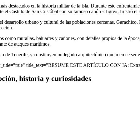
s destacados en la historia militar de la isla. Durante este enfrentamient
te el Castillo de San Cristóbal con su famoso cañón «Tigre», frustró el 
n el desarrollo urbano y cultural de las poblaciones cercanas. Garachic
ección.
vos como murallas, baluartes y cañones, con detalles propios de la época
ante de ataques marítimos.
nio de Tenerife, y constituyen un legado arquitectónico que merece ser 
ow_title="true" title_text="RESUME ESTE ARTÍCULO CON IA: Extrae 
ción, historia y curiosidades