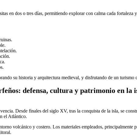
itas en dos o tres días, permitiendo explorar con calma cada fortaleza y
ruinas.
le.
telación.
ación.
ca.
s.
orando su historia y arquitectura medieval, y disfrutando de un turismo 
erfeños: defensa, cultura y patrimonio en la i
encia. Desde finales del siglo XV, tras la conquista de la isla, se const
n el Atlántico.
ntorno volcánico y costero. Los materiales empleados, principalmente pi
itoral.