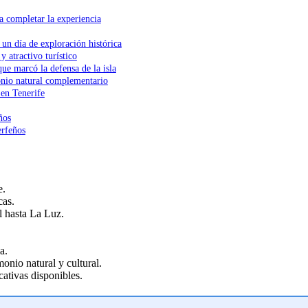
a completar la experiencia
 un día de exploración histórica
y atractivo turístico
que marcó la defensa de la isla
monio natural complementario
 en Tenerife
ños
erfeños
e.
cas.
l hasta La Luz.
a.
onio natural y cultural.
ativas disponibles.