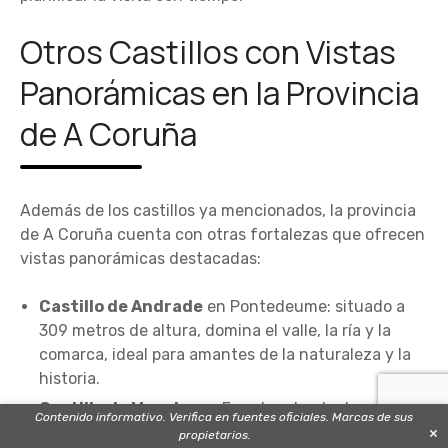
Otros Castillos con Vistas
Panorámicas en la Provincia
de A Coruña
Además de los castillos ya mencionados, la provincia
de A Coruña cuenta con otras fortalezas que ofrecen
vistas panorámicas destacadas:
Castillo de Andrade
en Pontedeume: situado a
309 metros de altura, domina el valle, la ría y la
comarca, ideal para amantes de la naturaleza y la
historia.
Castillo de Moeche
en Ferrol: rodeado de un
Contenido informativo. Verifica en fuentes oficiales. Marcas de sus
entorno natural, conserva su arquitectura
×
propietarios.