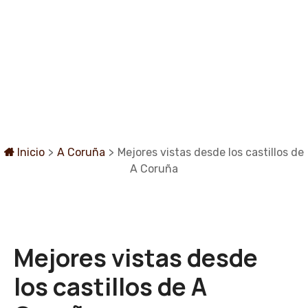
S
a
l
t
a
r
a
l
c
Inicio
>
A Coruña
>
Mejores vistas desde los castillos de
o
A Coruña
n
t
e
n
i
Mejores vistas desde
d
o
los castillos de A