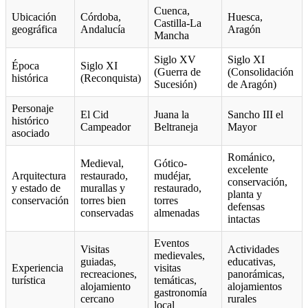
Cuenca,
Ubicación
Córdoba,
Huesca,
Castilla-La
geográfica
Andalucía
Aragón
Mancha
Siglo XV
Siglo XI
Época
Siglo XI
(Guerra de
(Consolidación
histórica
(Reconquista)
Sucesión)
de Aragón)
Personaje
El Cid
Juana la
Sancho III el
histórico
Campeador
Beltraneja
Mayor
asociado
Románico,
Medieval,
Gótico-
excelente
Arquitectura
restaurado,
mudéjar,
conservación,
y estado de
murallas y
restaurado,
planta y
conservación
torres bien
torres
defensas
conservadas
almenadas
intactas
Eventos
Visitas
Actividades
medievales,
guiadas,
educativas,
Experiencia
visitas
recreaciones,
panorámicas,
turística
temáticas,
alojamiento
alojamientos
gastronomía
cercano
rurales
local