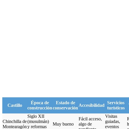
Época de
Estado de
Servicios
Castillo
Accesibilidad
construcción
conservación
turísticos
Siglo XII
Visitas
Fácil acceso,
R
Chinchilla de
(musulmán)
guiadas,
Muy bueno
algo de
h
Montearagón
y reformas
eventos