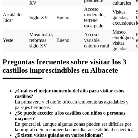
pendiente
e
XV
culturales
Acceso
Visitas
Alcalá del
moderado,
Siglo XV
Bueno
guiadas,
f
Júcar
terreno
excursiones
l
escarpado
Museo
Musulmán y
Acceso
E
etnológico,
Yeste
reformas
Bueno
variable,
e
visitas
siglo XV
entorno rural
c
guiadas
Preguntas frecuentes sobre visitar los 3
castillos imprescindibles en Albacete
¿Cuál es el mejor momento del año para visitar estos
castillos?
La primavera y el otoño ofrecen temperaturas agradables y
paisajes hermosos.
¿Se puede acceder a los castillos con niños o personas
mayores?
En general sí, aunque algunas zonas pueden ser difíciles por
la orografía. Se recomienda consultar accesibilidad específica.
¿Existen visitas guiadas en varios idiomas?