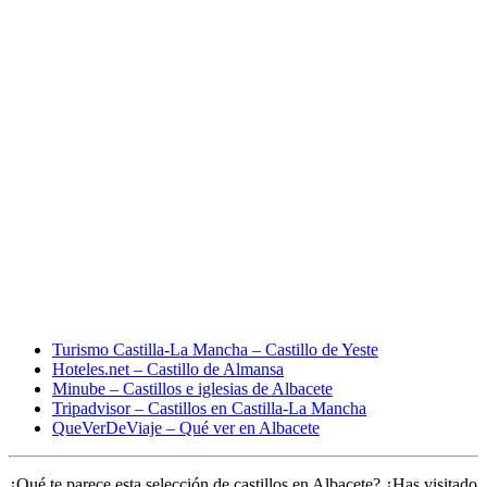
Turismo Castilla-La Mancha – Castillo de Yeste
Hoteles.net – Castillo de Almansa
Minube – Castillos e iglesias de Albacete
Tripadvisor – Castillos en Castilla-La Mancha
QueVerDeViaje – Qué ver en Albacete
¿Qué te parece esta selección de castillos en Albacete? ¿Has visitado