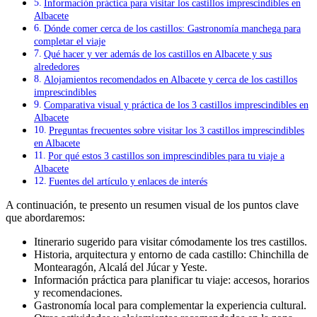
Información práctica para visitar los castillos imprescindibles en
Albacete
Dónde comer cerca de los castillos: Gastronomía manchega para
completar el viaje
Qué hacer y ver además de los castillos en Albacete y sus
alrededores
Alojamientos recomendados en Albacete y cerca de los castillos
imprescindibles
Comparativa visual y práctica de los 3 castillos imprescindibles en
Albacete
Preguntas frecuentes sobre visitar los 3 castillos imprescindibles
en Albacete
Por qué estos 3 castillos son imprescindibles para tu viaje a
Albacete
Fuentes del artículo y enlaces de interés
A continuación, te presento un resumen visual de los puntos clave
que abordaremos:
Itinerario sugerido para visitar cómodamente los tres castillos.
Historia, arquitectura y entorno de cada castillo: Chinchilla de
Montearagón, Alcalá del Júcar y Yeste.
Información práctica para planificar tu viaje: accesos, horarios
y recomendaciones.
Gastronomía local para complementar la experiencia cultural.