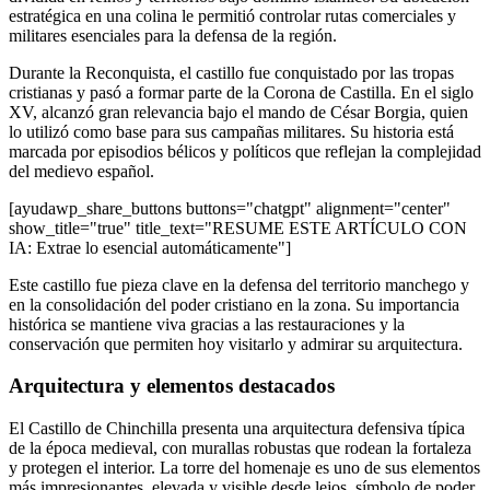
estratégica en una colina le permitió controlar rutas comerciales y
militares esenciales para la defensa de la región.
Durante la Reconquista, el castillo fue conquistado por las tropas
cristianas y pasó a formar parte de la Corona de Castilla. En el siglo
XV, alcanzó gran relevancia bajo el mando de César Borgia, quien
lo utilizó como base para sus campañas militares. Su historia está
marcada por episodios bélicos y políticos que reflejan la complejidad
del medievo español.
[ayudawp_share_buttons buttons="chatgpt" alignment="center"
show_title="true" title_text="RESUME ESTE ARTÍCULO CON
IA: Extrae lo esencial automáticamente"]
Este castillo fue pieza clave en la defensa del territorio manchego y
en la consolidación del poder cristiano en la zona. Su importancia
histórica se mantiene viva gracias a las restauraciones y la
conservación que permiten hoy visitarlo y admirar su arquitectura.
Arquitectura y elementos destacados
El Castillo de Chinchilla presenta una arquitectura defensiva típica
de la época medieval, con murallas robustas que rodean la fortaleza
y protegen el interior. La torre del homenaje es uno de sus elementos
más impresionantes, elevada y visible desde lejos, símbolo de poder