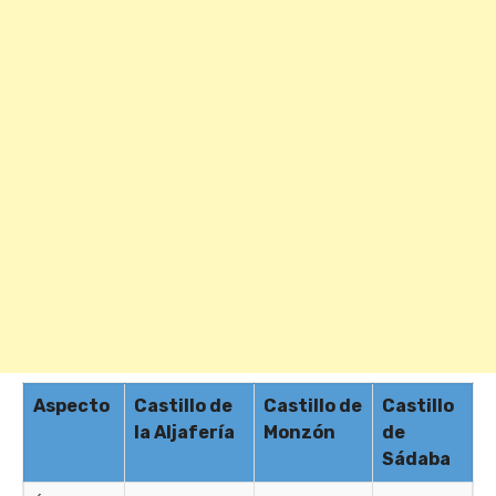
Aspecto
Castillo de
Castillo de
Castillo
la Aljafería
Monzón
de
Sádaba