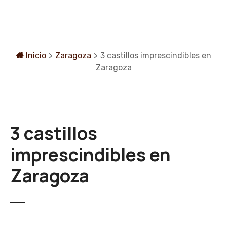
S
a
l
t
a
Inicio
>
Zaragoza
>
3 castillos imprescindibles en
r
Zaragoza
a
l
c
o
3 castillos
n
t
imprescindibles en
e
n
Zaragoza
i
d
o