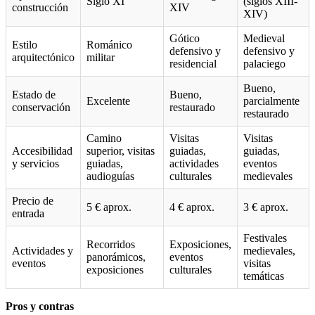
Siglo XI
(siglos XIII-
construcción
XIV
XIV)
Gótico
Medieval
Estilo
Románico
defensivo y
defensivo y
arquitectónico
militar
residencial
palaciego
Bueno,
Estado de
Bueno,
Excelente
parcialmente
conservación
restaurado
restaurado
Camino
Visitas
Visitas
Accesibilidad
superior, visitas
guiadas,
guiadas,
y servicios
guiadas,
actividades
eventos
audioguías
culturales
medievales
Precio de
5 € aprox.
4 € aprox.
3 € aprox.
entrada
Festivales
Recorridos
Exposiciones,
Actividades y
medievales,
panorámicos,
eventos
eventos
visitas
exposiciones
culturales
temáticas
Pros y contras