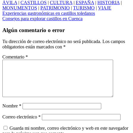
ÁVILA
|
CASTILLOS
|
CULTURA
|
ESPAÑA
|
HISTORIA
|
MONUMENTOS
|
PATRIMONIO
|
TURISMO
|
VIAJE
Navegación
Experiencias gastronómicas en castillos toledanos
Consejos para explorar castillos en Cuenca
de
entradas
Algún comentario o error
Tu dirección de correo electrónico no será publicada.
Los campos
obligatorios están marcados con
*
Comentario
*
Nombre
*
Correo electrónico
*
Guarda mi nombre, correo electrónico y web en este navegador