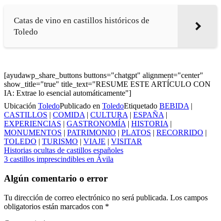
Catas de vino en castillos históricos de
Toledo
[ayudawp_share_buttons buttons="chatgpt" alignment="center"
show_title="true" title_text="RESUME ESTE ARTÍCULO CON
IA: Extrae lo esencial automáticamente"]
Ubicación
Toledo
Publicado en
Toledo
Etiquetado
BEBIDA
|
CASTILLOS
|
COMIDA
|
CULTURA
|
ESPAÑA
|
EXPERIENCIAS
|
GASTRONOMÍA
|
HISTORIA
|
MONUMENTOS
|
PATRIMONIO
|
PLATOS
|
RECORRIDO
|
TOLEDO
|
TURISMO
|
VIAJE
|
VISITAR
Navegación
Historias ocultas de castillos españoles
3 castillos imprescindibles en Ávila
de
entradas
Algún comentario o error
Tu dirección de correo electrónico no será publicada.
Los campos
obligatorios están marcados con
*