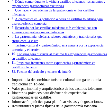
Dónde comer durante la visita a castillos toledanos: restaurantes y
experiencias gastronómicas exclusivas
Qué hacer y ver además de la gastronomía en los castillos
toledanos
Alojamientos en la población o cerca de castillos toledanos para
una experiencia completa
Recorrido por los castillos toledanos más emblemáticos con
experiencias gastronómicas destacadas
La gastronomía toledana: sabores auténticos y tradicionales que
enriquecen la visita
Turismo cultural y gastronómico: una apuesta por la experiencia
sensorial y educativa
Consejos para disfrutar al máximo las experiencias gastronómicas
en castillos toledanos
Preguntas frecuentes sobre experiencias gastronómicas en
castillos toledanos
Fuentes del artículo y enlaces de interés
Importancia de combinar turismo cultural con gastronomía
tradicional en Toledo.
Valor patrimonial y arquitectónico de los castillos toledanos.
Itinerarios prácticos para disfrutar de experiencias
gastronómicas en castillos.
Información práctica para planificar visitas y degustaciones.
Restaurantes y platos típicos de la gastronomía toledana.