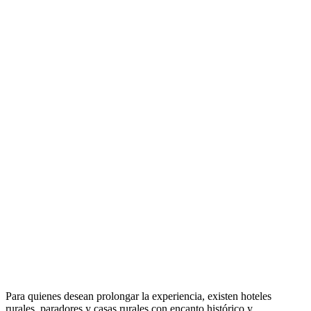
Para quienes desean prolongar la experiencia, existen hoteles
rurales, paradores y casas rurales con encanto histórico y