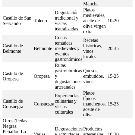
Mancha
Platos
Degustación
medievales,
Castillo de San
tradicional y
Toledo
aceite de
10-20
Servando
visitas
oliva virgen
teatralizadas
extra
Cenas
Recetas
temáticas
Castillo de
históricas,
Belmonte
medievales y
20-35
Belmonte
vinos
eventos
locales
gastronómicos
Rutas
gastronómicas
Quesos,
Castillo de
Oropesa
y
embutidos,
15-25
Oropesa
degustaciones
vinos
artesanales
Platos
Experiencias
típicos
Castillo de
culinarias y
Consuegra
manchegos,
15-25
Consuegra
visitas
aceite de
culturales
oliva
Otros (Peñas
Negras,
Degustaciones
Productos
Peñaflor, La
Varias
y actividades
artesanales
10-20