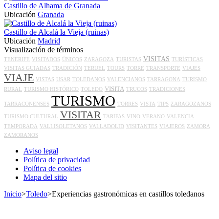
Castillo de Alhama de Granada
Ubicación
Granada
Castillo de Alcalá la Vieja (ruinas)
Ubicación
Madrid
Visualización de términos
VISITAS
TENERIFE
VISITADOS
ÚNICOS
ZARAGOZA
TURISTAS
TURÍSTICAS
VISITAS GUIADAS
TRADICIÓN
TERUEL
TOURS
TORRE
TRANSPORTE
VIAJES
VIAJE
VISTAS
USAR
TOLEDANOS
VALENCIANOS
TARRAGONA
TURISMO
VISITA
RURAL
TURISMO HISTÓRICO
TOLEDO
TRUCOS
TRADICIONES
TURISMO
TARRACONENSES
TORRES
VISTA
TIPS
ZARAGOZANOS
VISITAR
TURISMO CULTURAL
TARIFAS
VINO
VERANO
VALENCIA
TEMPORADA
VALLISOLETANOS
VALLADOLID
VISITANTES
VIAJEROS
ZAMORA
ZAMORANOS
Aviso legal
Política de privacidad
Política de cookies
Mapa del sitio
Inicio
>
Toledo
>
Experiencias gastronómicas en castillos toledanos