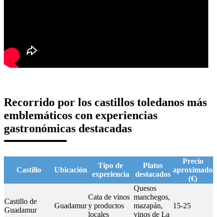
Recorrido por los castillos toledanos más
emblemáticos con experiencias
gastronómicas destacadas
Precio
Tipo de
Platos
Castillo
Ubicación
aproximado
experiencia
destacados
(€)
Quesos
Cata de vinos
manchegos,
Castillo de
Guadamur
y productos
mazapán,
15-25
Guadamur
locales
vinos de La