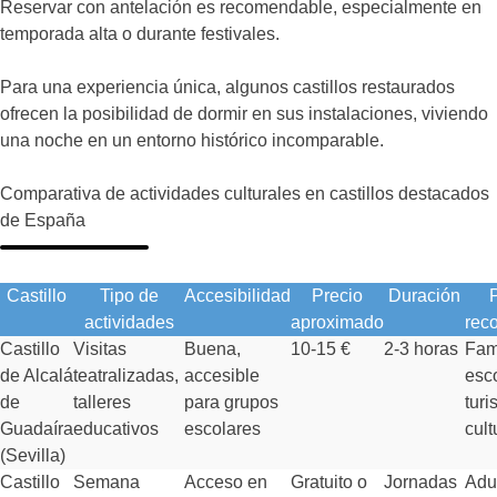
Reservar con antelación es recomendable, especialmente en
temporada alta o durante festivales.
Para una experiencia única, algunos castillos restaurados
ofrecen la posibilidad de dormir en sus instalaciones, viviendo
una noche en un entorno histórico incomparable.
Comparativa de actividades culturales en castillos destacados
de España
Castillo
Tipo de
Accesibilidad
Precio
Duración
actividades
aproximado
rec
Castillo
Visitas
Buena,
10-15 €
2-3 horas
Fami
de Alcalá
teatralizadas,
accesible
esc
de
talleres
para grupos
turi
Guadaíra
educativos
escolares
cult
(Sevilla)
Castillo
Semana
Acceso en
Gratuito o
Jornadas
Adul