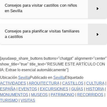
Consejos para visitar castillos con niños
en Sevilla
Consejos para planificar visitas familiares
a castillos
[ayudawp_share_buttons buttons="chatgpt" alignment="center"
show_title="true" title_text="RESUME ESTE ARTÍCULO CON
IA: Extrae lo esencial automáticamente"]
Ubicación
Sevilla
Publicado en
Sevilla
Etiquetado
ACTIVIDADES
|
ARQUITECTURA
|
CASTILLOS
|
CULTURA
|
ESPAÑA
|
EVENTOS
|
EXCURSIONES
|
GUÍAS
|
HISTORIA
|
MONUMENTOS
|
MUSEOS
|
PATRIMONIO
|
RECORRIDOS
|
TURISMO
|
VISITAS