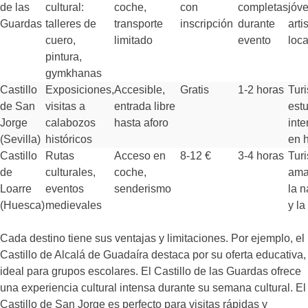
de las
cultural:
coche,
con
completas
jóv
Guardas
talleres de
transporte
inscripción
durante
arti
cuero,
limitado
evento
loc
pintura,
gymkhanas
Castillo
Exposiciones,
Accesible,
Gratis
1-2 horas
Turi
de San
visitas a
entrada libre
estu
Jorge
calabozos
hasta aforo
int
(Sevilla)
históricos
en h
Castillo
Rutas
Acceso en
8-12 €
3-4 horas
Turi
de
culturales,
coche,
ama
Loarre
eventos
senderismo
la n
(Huesca)
medievales
y la
Cada destino tiene sus ventajas y limitaciones. Por ejemplo, el
Castillo de Alcalá de Guadaíra destaca por su oferta educativa,
ideal para grupos escolares. El Castillo de las Guardas ofrece
una experiencia cultural intensa durante su semana cultural. El
Castillo de San Jorge es perfecto para visitas rápidas y