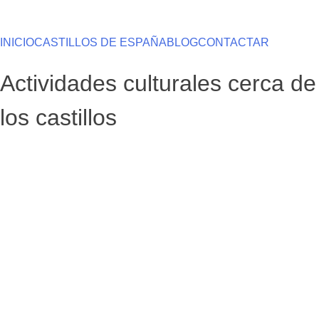
Saltar
al
contenido
INICIO
CASTILLOS DE ESPAÑA
BLOG
CONTACTAR
Actividades culturales cerca de
los castillos