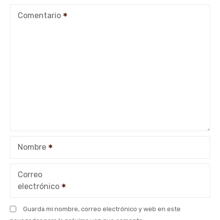
c
Comentario
i
ó
n
d
e
e
Nombre
n
t
Correo
electrónico
r
Guarda mi nombre, correo electrónico y web en este
a