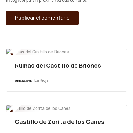
navegador para la próxima vez que comente.
d
a
s
Ruinas del Castillo de Briones
La Rioja
UBICACIÓN
Castillo de Zorita de los Canes