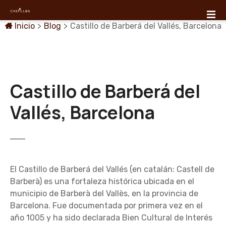
S
a
Inicio
>
Blog
>
Castillo de Barberá del Vallés, Barcelona
l
t
a
r
a
Castillo de Barberá del
l
c
Vallés, Barcelona
o
n
t
e
n
El Castillo de Barberá del Vallés (en catalán: Castell de
i
Barberà) es una fortaleza histórica ubicada en el
d
municipio de Barberà del Vallès, en la provincia de
o
Barcelona. Fue documentada por primera vez en el
año 1005 y ha sido declarada Bien Cultural de Interés