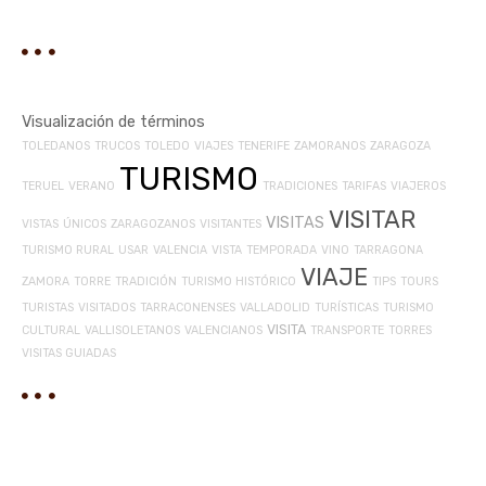
Visualización de términos
TOLEDANOS
TRUCOS
TOLEDO
VIAJES
TENERIFE
ZAMORANOS
ZARAGOZA
TURISMO
TERUEL
VERANO
TRADICIONES
TARIFAS
VIAJEROS
VISITAR
VISITAS
VISTAS
ÚNICOS
ZARAGOZANOS
VISITANTES
TURISMO RURAL
USAR
VALENCIA
VISTA
TEMPORADA
VINO
TARRAGONA
VIAJE
ZAMORA
TORRE
TRADICIÓN
TURISMO HISTÓRICO
TIPS
TOURS
TURISTAS
VISITADOS
TARRACONENSES
VALLADOLID
TURÍSTICAS
TURISMO
VISITA
CULTURAL
VALLISOLETANOS
VALENCIANOS
TRANSPORTE
TORRES
VISITAS GUIADAS