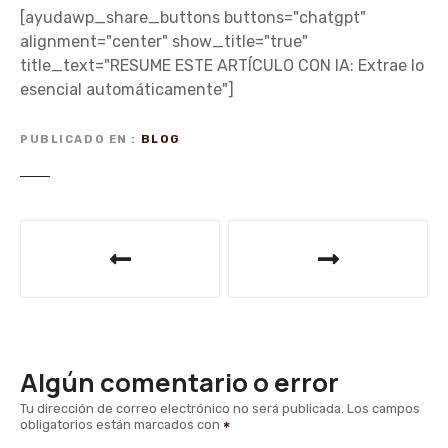
[ayudawp_share_buttons buttons="chatgpt"
alignment="center" show_title="true"
title_text="RESUME ESTE ARTÍCULO CON IA: Extrae lo
esencial automáticamente"]
PUBLICADO EN
BLOG
N
a
v
e
Algún comentario o error
g
Tu dirección de correo electrónico no será publicada.
Los campos
obligatorios están marcados con
a