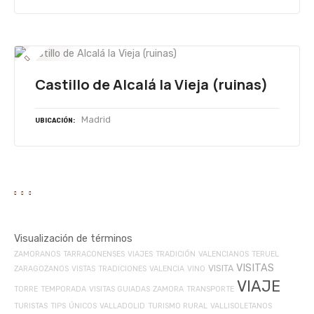
Castillo de Alcalá la Vieja (ruinas)
Madrid
UBICACIÓN
Visualización de términos
ZAMORANOS
TARRACONENSES
VIAJES
TRADICIÓN
VALENCIANOS
TERUEL
VISITAS
VISITA
ZARAGOZANOS
VISTAS
TRADICIONES
VALENCIA
VINO
VIAJE
TORRE
TEMPORADA
VISITAS GUIADAS
ZAMORA
TRANSPORTE
TURISTAS
TIPS
ÚNICOS
VALLADOLID
TURISMO RURAL
VALLISOLETANOS