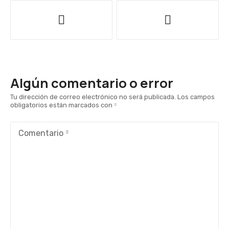
N
a
v
e
Algún comentario o error
g
Tu dirección de correo electrónico no será publicada.
Los campos
obligatorios están marcados con
a
c
Comentario
i
ó
n
d