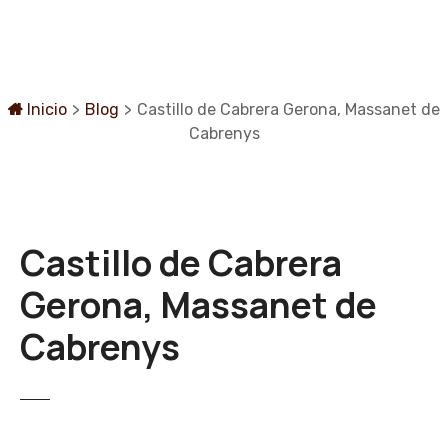
S
a
l
t
a
Inicio
>
Blog
>
Castillo de Cabrera Gerona, Massanet de
r
Cabrenys
a
l
c
o
Castillo de Cabrera
n
t
Gerona, Massanet de
e
n
Cabrenys
i
d
o