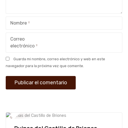
e
e
Nombre
n
t
Correo
electrónico
r
Guarda mi nombre, correo electrónico y web en este
a
navegador para la próxima vez que comente.
d
a
s