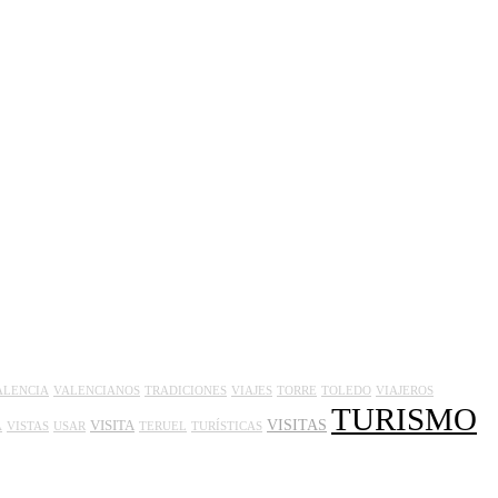
ALENCIA
VALENCIANOS
TRADICIONES
VIAJES
TORRE
TOLEDO
VIAJEROS
TURISMO
VISITAS
VISITA
A
VISTAS
USAR
TERUEL
TURÍSTICAS