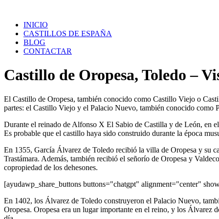
Saltar
al
INICIO
contenido
CASTILLOS DE ESPAÑA
BLOG
CONTACTAR
Castillo de Oropesa, Toledo – Vi
El Castillo de Oropesa, también conocido como Castillo Viejo o Casti
partes: el Castillo Viejo y el Palacio Nuevo, también conocido como 
Durante el reinado de Alfonso X El Sabio de Castilla y de León, en el s
Es probable que el castillo haya sido construido durante la época mu
En 1355, García Álvarez de Toledo recibió la villa de Oropesa y su c
Trastámara. Además, también recibió el señorío de Oropesa y Valdecorn
copropiedad de los dehesones.
[ayudawp_share_buttons buttons="chatgpt" alignment="center" sh
En 1402, los Álvarez de Toledo construyeron el Palacio Nuevo, tambié
Oropesa. Oropesa era un lugar importante en el reino, y los Álvarez 
día.