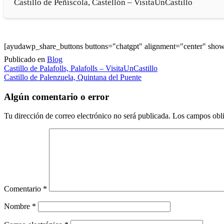
Castillo de Peñíscola, Castellón – VisitaUnCastillo
[ayudawp_share_buttons buttons="chatgpt" alignment="center" sh
Publicado en
Blog
Navegación
Castillo de Palafolls, Palafolls – VisitaUnCastillo
Castillo de Palenzuela, Quintana del Puente
de
entradas
Algún comentario o error
Tu dirección de correo electrónico no será publicada.
Los campos obli
Comentario
*
Nombre
*