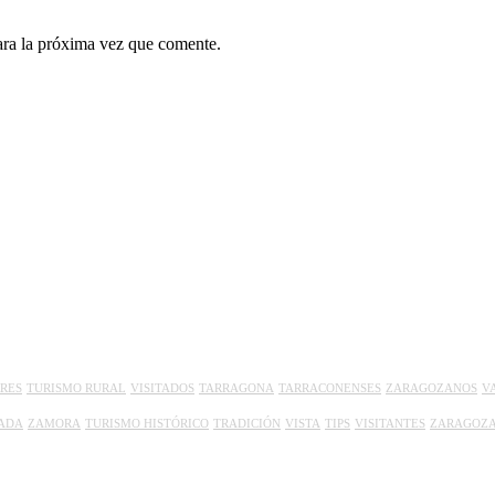
ara la próxima vez que comente.
RES
TURISMO RURAL
VISITADOS
TARRAGONA
TARRACONENSES
ZARAGOZANOS
V
ADA
ZAMORA
TURISMO HISTÓRICO
TRADICIÓN
VISTA
TIPS
VISITANTES
ZARAGOZ