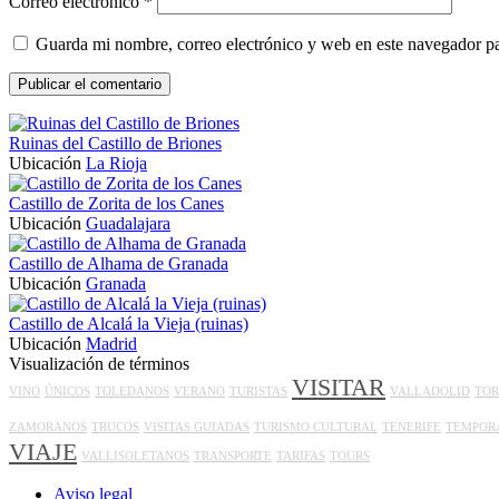
Correo electrónico
*
Guarda mi nombre, correo electrónico y web en este navegador p
Ruinas del Castillo de Briones
Ubicación
La Rioja
Castillo de Zorita de los Canes
Ubicación
Guadalajara
Castillo de Alhama de Granada
Ubicación
Granada
Castillo de Alcalá la Vieja (ruinas)
Ubicación
Madrid
Visualización de términos
VISITAR
VINO
ÚNICOS
TOLEDANOS
VERANO
TURISTAS
VALLADOLID
TOR
ZAMORANOS
TRUCOS
VISITAS GUIADAS
TURISMO CULTURAL
TENERIFE
TEMPOR
VIAJE
VALLISOLETANOS
TRANSPORTE
TARIFAS
TOURS
Aviso legal