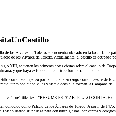
sitaUnCastillo
llo de los Álvarez de Toledo, se encuentra ubicado en la localidad esp
Palacio de los Álvarez de Toledo. Actualmente, el castillo es ocupado 
iglo XIII, se tienen las primeras notas ciertas sobre el castillo de Orop
sulmana, y que haya existido una construcción romana anterior.
astillo como recompensa por renunciar a su cargo como maestre de la O
eja, junto con cinco villas y siete aldeas que forman la Campana de Or
ow_title="true" title_text="RESUME ESTE ARTÍCULO CON IA: Extrae 
n conocido como Palacio de los Álvarez de Toledo. A partir de 1475, e
de Toledo usaron su riqueza para construir iglesias, conventos y colegi