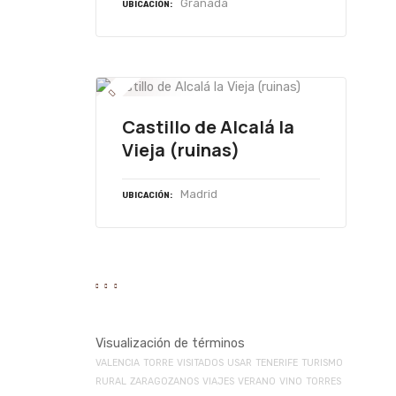
Granada
UBICACIÓN
Castillo de Alcalá la
Vieja (ruinas)
Madrid
UBICACIÓN
Visualización de términos
VALENCIA
TORRE
VISITADOS
USAR
TENERIFE
TURISMO
RURAL
ZARAGOZANOS
VIAJES
VERANO
VINO
TORRES