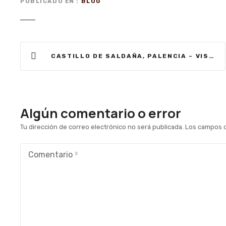
PUBLICADO EN
BLOG
N
CASTILLO DE SALDAÑA, PALENCIA – VISITAUNCASTILLO
a
v
e
Algún comentario o error
g
Tu dirección de correo electrónico no será publicada.
Los campos o
a
Comentario
c
i
ó