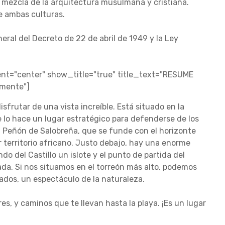
la mezcla de la arquitectura musulmana y cristiana.
 de ambas culturas.
neral del Decreto de 22 de abril de 1949 y la Ley
t="center" show_title="true" title_text="RESUME
amente"]
sfrutar de una vista increíble. Está situado en la
 lo hace un lugar estratégico para defenderse de los
el Peñón de Salobreña, que se funde con el horizonte
r territorio africano. Justo debajo, hay una enorme
o del Castillo un islote y el punto de partida del
ada. Si nos situamos en el torreón más alto, podemos
vados, un espectáculo de la naturaleza.
res, y caminos que te llevan hasta la playa. ¡Es un lugar