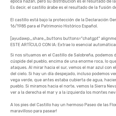
época nazarí, pero su distribución es el resultado de 
Es decir, el castillo árabe es el resultado de la fusión
El castillo está bajo la protección de la Declaración Ge
16/1985 para el Patrimonio Histórico Español.
[ayudawp_share_buttons buttons="chatgpt" alignmen
ESTE ARTÍCULO CON IA: Extrae lo esencial automátic
Si nos situamos en el Castillo de Salobreña, podemos di
cúspide del pueblo, encima de una enorme roca, lo que
ataques. Al mirar hacia el sur, vemos el mar azul con 
del cielo. Si hay un día despejado, incluso podemos ve
vega verde, que antes estaba cubierta de agua, haciend
pueblo. Si miramos hacia el norte, vemos la Sierra Nev
ver a la derecha el mar y a la izquierda los montes ne
A los pies del Castillo hay un hermoso Paseo de las Flo
maravilloso para pasear!