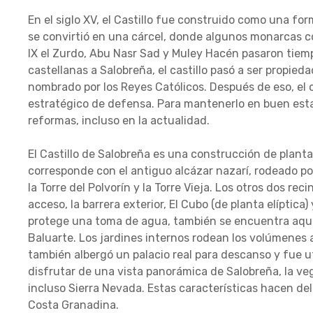
En el siglo XV, el Castillo fue construido como una for
se convirtió en una cárcel, donde algunos monarcas 
IX el Zurdo, Abu Nasr Sad y Muley Hacén pasaron tiemp
castellanas a Salobreña, el castillo pasó a ser propie
nombrado por los Reyes Católicos. Después de eso, el
estratégico de defensa. Para mantenerlo en buen estad
reformas, incluso en la actualidad.
El Castillo de Salobreña es una construcción de planta 
corresponde con el antiguo alcázar nazarí, rodeado por
la Torre del Polvorín y la Torre Vieja. Los otros dos re
acceso, la barrera exterior, El Cubo (de planta elíptica
protege una toma de agua, también se encuentra aquí, 
Baluarte. Los jardines internos rodean los volúmenes ar
también albergó un palacio real para descanso y fue ut
disfrutar de una vista panorámica de Salobreña, la veg
incluso Sierra Nevada. Estas características hacen de
Costa Granadina.