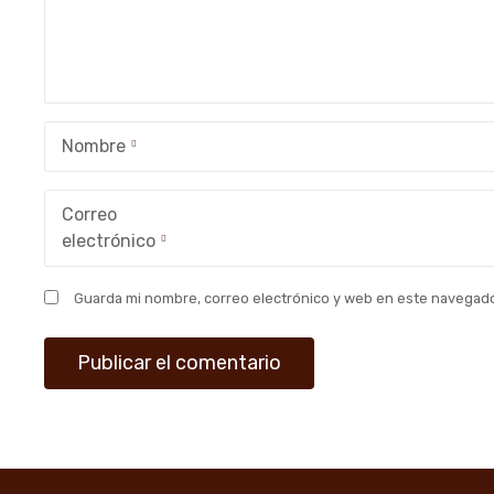
n
d
e
e
Nombre
n
Correo
t
electrónico
r
Guarda mi nombre, correo electrónico y web en este navegado
a
d
a
s