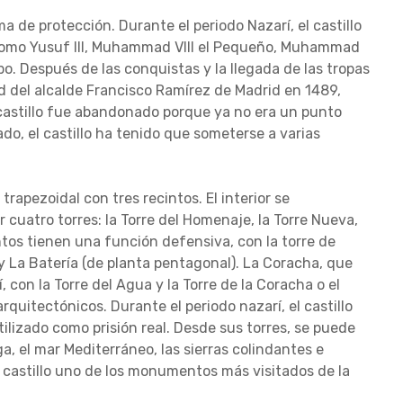
ma de protección. Durante el periodo Nazarí, el castillo
como Yusuf III, Muhammad VIII el Pequeño, Muhammad
o. Después de las conquistas y la llegada de las tropas
dad del alcalde Francisco Ramírez de Madrid en 1489,
 castillo fue abandonado porque ya no era un punto
o, el castillo ha tenido que someterse a varias
trapezoidal con tres recintos. El interior se
 cuatro torres: la Torre del Homenaje, la Torre Nueva,
cintos tienen una función defensiva, con la torre de
) y La Batería (de planta pentagonal). La Coracha, que
con la Torre del Agua y la Torre de la Coracha o el
quitectónicos. Durante el periodo nazarí, el castillo
ilizado como prisión real. Desde sus torres, se puede
a, el mar Mediterráneo, las sierras colindantes e
l castillo uno de los monumentos más visitados de la