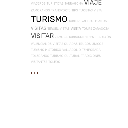
VIAJE
VIAJEROS
TURÍSTICAS
TARRAGONA
ZAMORANOS
TRANSPORTE
TIPS
TURISTAS
VISTA
TURISMO
TARIFAS
VALLISOLETANOS
VISITAS
VISITA
TERUEL
VISTAS
TOURS
ZARAGOZA
VISITAR
ZAMORA
TARRACONENSES
TRADICIÓN
VALENCIANOS
VISITAS GUIADAS
TRUCOS
ÚNICOS
TURISMO HISTÓRICO
VALLADOLID
TEMPORADA
TOLEDANOS
TURISMO CULTURAL
TRADICIONES
VISITANTES
TOLEDO