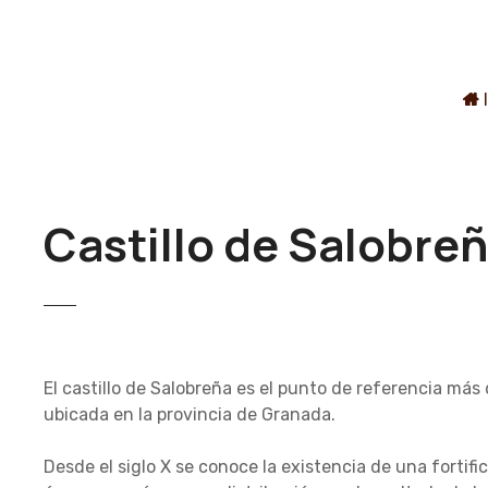
S
a
l
t
I
a
r
a
l
c
Castillo de Salobreñ
o
n
t
e
n
i
El castillo de Salobreña es el punto de referencia má
d
ubicada en la provincia de Granada.
o
Desde el siglo X se conoce la existencia de una fortif