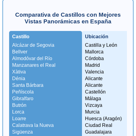
Comparativa de Castillos con Mejores
Vistas Panorámicas en España
Castillo
Ubicación
T
Alcázar de Segovia
Castilla y León
C
Bellver
Mallorca
C
Almodóvar del Río
Córdoba
R
Manzanares el Real
Madrid
S
Xàtiva
Valencia
V
Dénia
Alicante
M
Santa Bárbara
Alicante
C
Peñíscola
Castellón
M
Gibralfaro
Málaga
C
Butrón
Vizcaya
B
Lorca
Murcia
V
Loarre
Huesca (Aragón)
S
Calatrava la Nueva
Ciudad Real
Sigüenza
Guadalajara
C