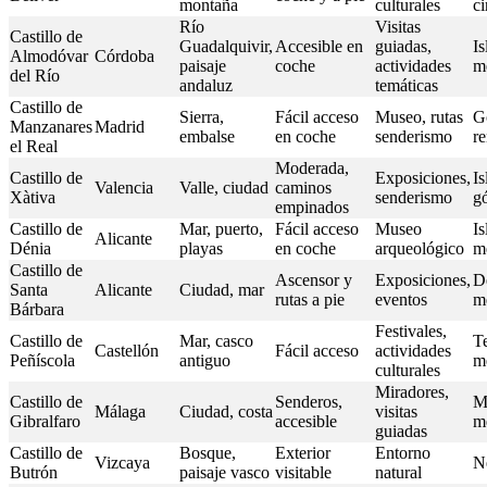
montaña
culturales
ci
Río
Visitas
Castillo de
Guadalquivir,
Accesible en
guiadas,
Is
Almodóvar
Córdoba
paisaje
coche
actividades
m
del Río
andaluz
temáticas
Castillo de
Sierra,
Fácil acceso
Museo, rutas
G
Manzanares
Madrid
embalse
en coche
senderismo
re
el Real
Moderada,
Castillo de
Exposiciones,
Is
Valencia
Valle, ciudad
caminos
Xàtiva
senderismo
gó
empinados
Castillo de
Mar, puerto,
Fácil acceso
Museo
Is
Alicante
Dénia
playas
en coche
arqueológico
m
Castillo de
Ascensor y
Exposiciones,
D
Santa
Alicante
Ciudad, mar
rutas a pie
eventos
m
Bárbara
Festivales,
Castillo de
Mar, casco
T
Castellón
Fácil acceso
actividades
Peñíscola
antiguo
m
culturales
Miradores,
Castillo de
Senderos,
Mi
Málaga
Ciudad, costa
visitas
Gibralfaro
accesible
m
guiadas
Castillo de
Bosque,
Exterior
Entorno
Vizcaya
N
Butrón
paisaje vasco
visitable
natural