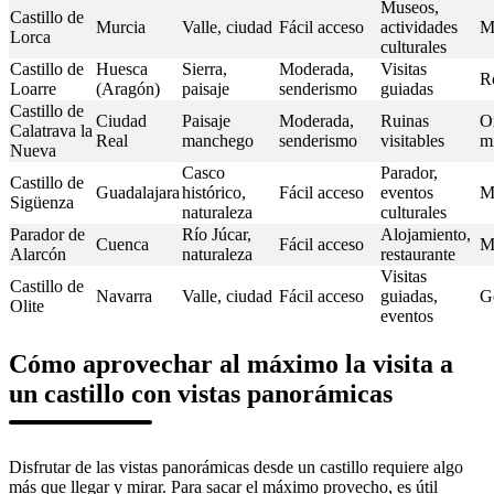
Museos,
Castillo de
Murcia
Valle, ciudad
Fácil acceso
actividades
M
Lorca
culturales
Castillo de
Huesca
Sierra,
Moderada,
Visitas
R
Loarre
(Aragón)
paisaje
senderismo
guiadas
Castillo de
Ciudad
Paisaje
Moderada,
Ruinas
O
Calatrava la
Real
manchego
senderismo
visitables
mi
Nueva
Casco
Parador,
Castillo de
Guadalajara
histórico,
Fácil acceso
eventos
M
Sigüenza
naturaleza
culturales
Parador de
Río Júcar,
Alojamiento,
Cuenca
Fácil acceso
M
Alarcón
naturaleza
restaurante
Visitas
Castillo de
Navarra
Valle, ciudad
Fácil acceso
guiadas,
G
Olite
eventos
Cómo aprovechar al máximo la visita a
un castillo con vistas panorámicas
Disfrutar de las vistas panorámicas desde un castillo requiere algo
más que llegar y mirar. Para sacar el máximo provecho, es útil