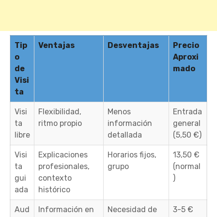
Tip
Ventajas
Desventajas
Precio
o
Aproxi
de
mado
Visi
ta
Visi
Flexibilidad,
Menos
Entrada
ta
ritmo propio
información
general
libre
detallada
(5,50 €)
Visi
Explicaciones
Horarios fijos,
13,50 €
ta
profesionales,
grupo
(normal
gui
contexto
)
ada
histórico
Aud
Información en
Necesidad de
3-5 €