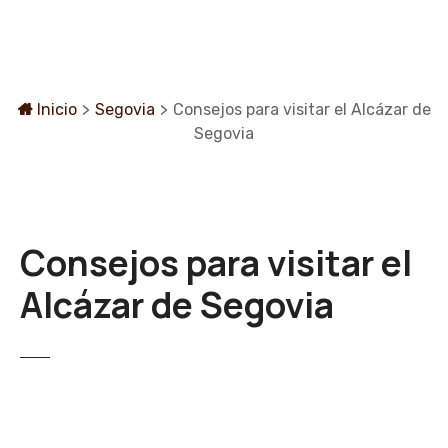
S
a
l
t
a
Inicio
>
Segovia
>
Consejos para visitar el Alcázar de
r
Segovia
a
l
c
o
Consejos para visitar el
n
t
Alcázar de Segovia
e
n
i
d
o