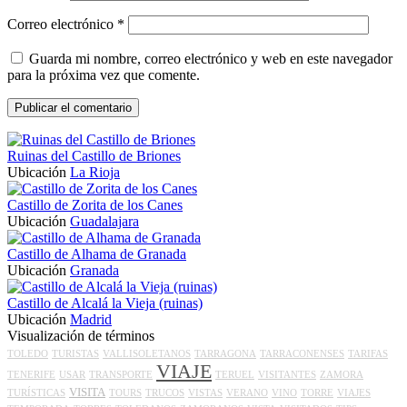
Correo electrónico
*
Guarda mi nombre, correo electrónico y web en este navegador
para la próxima vez que comente.
Ruinas del Castillo de Briones
Ubicación
La Rioja
Castillo de Zorita de los Canes
Ubicación
Guadalajara
Castillo de Alhama de Granada
Ubicación
Granada
Castillo de Alcalá la Vieja (ruinas)
Ubicación
Madrid
Visualización de términos
TOLEDO
TURISTAS
VALLISOLETANOS
TARRAGONA
TARRACONENSES
TARIFAS
VIAJE
TENERIFE
USAR
TRANSPORTE
TERUEL
VISITANTES
ZAMORA
VISITA
TURÍSTICAS
TOURS
TRUCOS
VISTAS
VERANO
VINO
TORRE
VIAJES