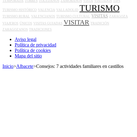
TEMPORADA
TORRES
TOLEDANOS
ZAMORANOS
VISTA
VISITADOS
TIPS
TURISMO
TURISMO HISTÓRICO
VALENCIA
VALLADOLID
VISITAS
TURISMO RURAL
VALENCIANOS
TURISMO CULTURAL
ZARAGOZA
VISITAR
VIAJEROS
ÚNICOS
VISITAS GUIADAS
TRADICIÓN
ZARAGOZANOS
TRADICIONES
Aviso legal
Política de privacidad
Política de cookies
Mapa del sitio
Inicio
>
Albacete
>
Consejos: 7 actividades familiares en castillos