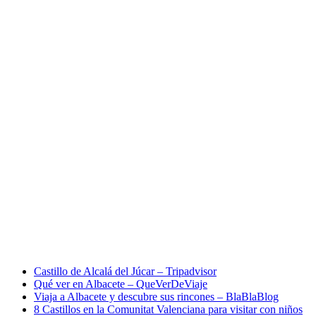
Castillo de Alcalá del Júcar – Tripadvisor
Qué ver en Albacete – QueVerDeViaje
Viaja a Albacete y descubre sus rincones – BlaBlaBlog
8 Castillos en la Comunitat Valenciana para visitar con niños