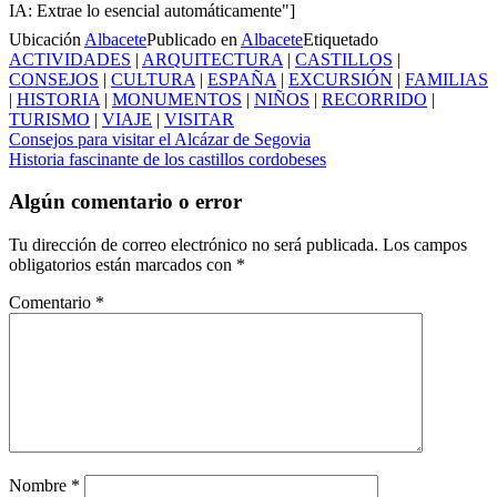
IA: Extrae lo esencial automáticamente"]
Ubicación
Albacete
Publicado en
Albacete
Etiquetado
ACTIVIDADES
|
ARQUITECTURA
|
CASTILLOS
|
CONSEJOS
|
CULTURA
|
ESPAÑA
|
EXCURSIÓN
|
FAMILIAS
|
HISTORIA
|
MONUMENTOS
|
NIÑOS
|
RECORRIDO
|
TURISMO
|
VIAJE
|
VISITAR
Navegación
Consejos para visitar el Alcázar de Segovia
Historia fascinante de los castillos cordobeses
de
entradas
Algún comentario o error
Tu dirección de correo electrónico no será publicada.
Los campos
obligatorios están marcados con
*
Comentario
*
Nombre
*