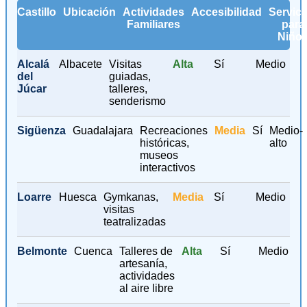
Castillo
Ubicación
Actividades
Accesibilidad
Servici
Familiares
para
Niño
Alcalá
Albacete
Visitas
Alta
Sí
Medio
del
guiadas,
Júcar
talleres,
senderismo
Sigüenza
Guadalajara
Recreaciones
Media
Sí
Medio-
históricas,
alto
museos
interactivos
Loarre
Huesca
Gymkanas,
Media
Sí
Medio
visitas
teatralizadas
Belmonte
Cuenca
Talleres de
Alta
Sí
Medio
artesanía,
actividades
al aire libre