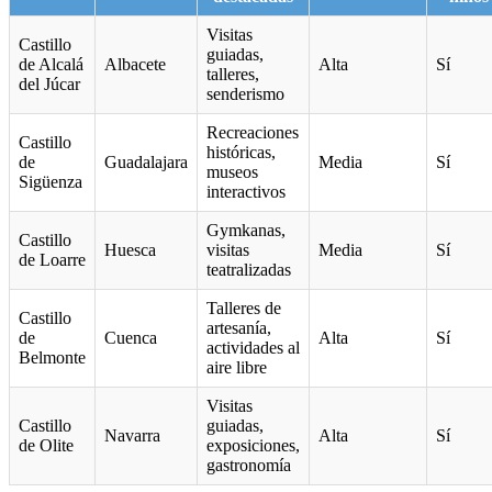
Visitas
Castillo
guiadas,
de Alcalá
Albacete
Alta
Sí
talleres,
del Júcar
senderismo
Recreaciones
Castillo
históricas,
de
Guadalajara
Media
Sí
museos
Sigüenza
interactivos
Gymkanas,
Castillo
Huesca
visitas
Media
Sí
de Loarre
teatralizadas
Talleres de
Castillo
artesanía,
de
Cuenca
Alta
Sí
actividades al
Belmonte
aire libre
Visitas
Castillo
guiadas,
Navarra
Alta
Sí
de Olite
exposiciones,
gastronomía