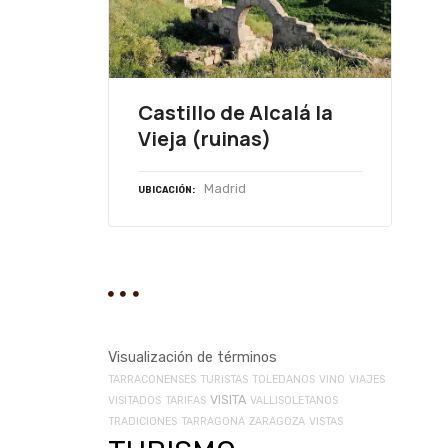
Castillo de Alcalá la
Vieja (ruinas)
Madrid
UBICACIÓN
Visualización de términos
TARRACONENSES
TURISTAS
TOLEDANOS
VINO
VIAJES
VISITA
VISITADOS
TARIFAS
VALLISOLETANOS
TRADICIONES
TARRAGONA
ZARAGOZA
VISTAS