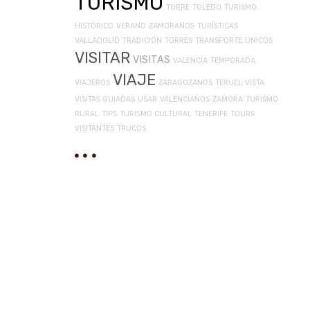
TURISMO
TORRE
TOLEDO
TURISMO
HISTÓRICO
VERANO
ZAMORANOS
TURÍSTICAS
VALLADOLID
TRADICIÓN
TORRES
TRANSPORTE
ÚNICOS
VISITAR
VISITAS
VALENCIA
TEMPORADA
VIAJE
VIAJEROS
ZARAGOZANOS
TERUEL
VISTA
VISITAS GUIADAS
USAR
VALENCIANOS
ZAMORA
TURISMO
RURAL
TIPS
TURISMO CULTURAL
TENERIFE
TOURS
VISITANTES
TRUCOS