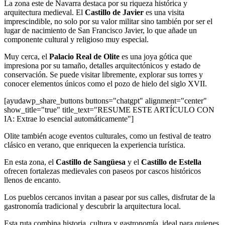
La zona este de Navarra destaca por su riqueza histórica y
arquitectura medieval. El
Castillo de Javier
es una visita
imprescindible, no solo por su valor militar sino también por ser el
lugar de nacimiento de San Francisco Javier, lo que añade un
componente cultural y religioso muy especial.
Muy cerca, el
Palacio Real de Olite
es una joya gótica que
impresiona por su tamaño, detalles arquitectónicos y estado de
conservación. Se puede visitar libremente, explorar sus torres y
conocer elementos únicos como el pozo de hielo del siglo XVII.
[ayudawp_share_buttons buttons="chatgpt" alignment="center"
show_title="true" title_text="RESUME ESTE ARTÍCULO CON
IA: Extrae lo esencial automáticamente"]
Olite también acoge eventos culturales, como un festival de teatro
clásico en verano, que enriquecen la experiencia turística.
En esta zona, el
Castillo de Sangüesa
y el
Castillo de Estella
ofrecen fortalezas medievales con paseos por cascos históricos
llenos de encanto.
Los pueblos cercanos invitan a pasear por sus calles, disfrutar de la
gastronomía tradicional y descubrir la arquitectura local.
Esta ruta combina historia, cultura y gastronomía, ideal para quienes