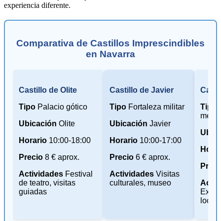
experiencia diferente.
Comparativa de Castillos Imprescindibles
en Navarra
Castillo de Olite
Castillo de Javier
Casti
Tipo
Palacio gótico
Tipo
Fortaleza militar
Tipo
F
medie
Ubicación
Olite
Ubicación
Javier
Ubic
Horario
10:00-18:00
Horario
10:00-17:00
Horar
Precio
8 € aprox.
Precio
6 € aprox.
Preci
Actividades
Festival
Actividades
Visitas
de teatro, visitas
culturales, museo
Activ
guiadas
Expos
local