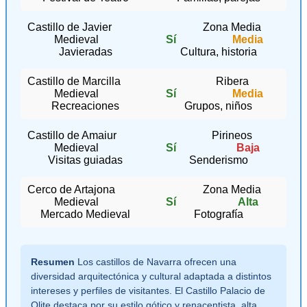
Castillo de Javier
Zona Media
Medieval
Sí
Media
Javieradas
Cultura, historia
Castillo de Marcilla
Ribera
Medieval
Sí
Media
Recreaciones
Grupos, niños
Castillo de Amaiur
Pirineos
Medieval
Sí
Baja
Visitas guiadas
Senderismo
Cerco de Artajona
Zona Media
Medieval
Sí
Alta
Mercado Medieval
Fotografía
Resumen
Los castillos de Navarra ofrecen una
diversidad arquitectónica y cultural adaptada a distintos
intereses y perfiles de visitantes. El Castillo Palacio de
Olite destaca por su estilo gótico y renacentista, alta