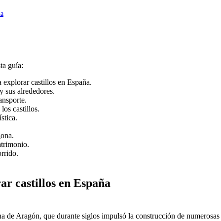
na
ta guía:
 explorar castillos en España.
 y sus alrededores.
ansporte.
os castillos.
stica.
gona.
atrimonio.
rrido.
ar castillos en España
 de Aragón, que durante siglos impulsó la construcción de numerosas fort