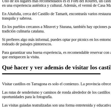
Uno de los lugares más recomendados es el Fortí del Rourrel, un casti
en una experiencia auténtica y cultural. Además, el vermú de Casa Ma
En Altafulla, cerca del Castillo de Tamarit, encontrarás varios restaur
tranquila y sabrosa.
En los pueblos cercanos a Miravet y Siurana, también hay opciones par
tradición culinaria catalana.
Si prefieres algo más informal, puedes optar por picnics en los entorno
rodeado de paisajes pintorescos.
Para garantizar una buena experiencia, es recomendable reservar con a
que enriquecen la visita.
Qué hacer y ver además de visitar los casti
Visitar castillos en Tarragona es solo el comienzo. La provincia ofrec
Las rutas de senderismo y caminos de ronda alrededor de los castillos p
oportunidades para la fotografía.
Las visitas guiadas teatralizadas son una forma entretenida y educativa