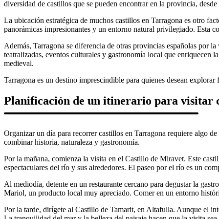
diversidad de castillos que se pueden encontrar en la provincia, desde
La ubicación estratégica de muchos castillos en Tarragona es otro fact
panorámicas impresionantes y un entorno natural privilegiado. Esta com
Además, Tarragona se diferencia de otras provincias españolas por la v
teatralizadas, eventos culturales y gastronomía local que enriquecen la 
medieval.
Tarragona es un destino imprescindible para quienes desean explorar f
Planificación de un itinerario para visitar
Organizar un día para recorrer castillos en Tarragona requiere algo d
combinar historia, naturaleza y gastronomía.
Por la mañana, comienza la visita en el Castillo de Miravet. Este castil
espectaculares del río y sus alrededores. El paseo por el río es un com
Al mediodía, detente en un restaurante cercano para degustar la gastr
Mariol, un producto local muy apreciado. Comer en un entorno históri
Por la tarde, dirígete al Castillo de Tamarit, en Altafulla. Aunque el in
La tranquilidad del mar y la belleza del paisaje hacen que la visita sea