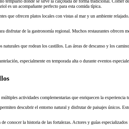
llo templario donde se sirve la calçotada de forma tradicional. Comer d
riol es un acompañante perfecto para esta comida típica.
antes que ofrecen platos locales con vistas al mar y un ambiente relajado
a disfrutar de la gastronomía regional. Muchos restaurantes ofrecen men
s naturales que rodean los castillos. Las áreas de descanso y los caminos
ntelación, especialmente en temporada alta o durante eventos especiale
llos
e múltiples actividades complementarias que enriquecen la experiencia tu
ermiten descubrir el entorno natural y disfrutar de paisajes únicos. Est
 de conocer la historia de las fortalezas. Actores y guías especializados