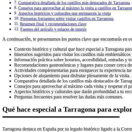
Comparativa detallada de los castillos más destacados de Tarragona
Consejos para aprovechar al máximo la visita a castillos en Tarrago
Aspectos históricos y culturales que enriquecen la visita
Preguntas frecuentes sobre visitar castillos en Tarragona
Resumen final y recomendaciones clave
Fuentes del artículo y enlaces de interés
A continuación, te presentamos los puntos clave que encontrarás en es
Contexto histórico y cultural que hace especial a Tarragona para
Itinerarios sugeridos para visitar los castillos más emblemáticos
Información práctica sobre horarios, accesibilidad, entradas y tr
Recomendaciones gastronómicas y lugares para comer cerca de l
Actividades complementarias para enriquecer tu experiencia turí
Opciones de alojamiento para disfrutar plenamente de la visita.
Comparativa detallada de los castillos más destacados de Tarra
Consejos para aprovechar al máximo cada visita y respetar el p
Aspectos históricos y culturales que darán profundidad a tu reco
Preguntas frecuentes para resolver las dudas más comunes.
Qué hace especial a Tarragona para explor
Tarragona destaca en España por su legado histórico ligado a la Corona