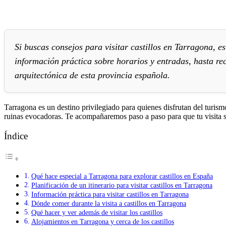
Si buscas consejos para visitar castillos en Tarragona, es
información práctica sobre horarios y entradas, hasta r
arquitectónica de esta provincia española.
Tarragona es un destino privilegiado para quienes disfrutan del turismo 
ruinas evocadoras. Te acompañaremos paso a paso para que tu visita se
Índice
Qué hace especial a Tarragona para explorar castillos en España
Planificación de un itinerario para visitar castillos en Tarragona
Información práctica para visitar castillos en Tarragona
Dónde comer durante la visita a castillos en Tarragona
Qué hacer y ver además de visitar los castillos
Alojamientos en Tarragona y cerca de los castillos