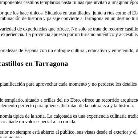
 imponentes castillos templarios hasta ruinas que invitan a imaginar épo
or que los hace únicos. Situados en acantilados, junto a ríos como el E
binación de historia y paisaje convierte a Tarragona en un destino turís
ariedad de experiencias que ofrece. No solo se trata de recorrer castill
experiencia. La provincia apuesta por un turismo auténtico y accesible, i
ortalezas de España con un enfoque cultural, educativo y entretenido, 
 castillos en Tarragona
e planificación para aprovechar cada momento y no perderse los detalle
lo templario, situado a orillas del río Ebro, ofrece un recorrido arquitec
plemento perfecto para quienes disfrutan de la naturaleza y la historia.
onomía típica de la zona. La calçotada es una experiencia culinaria tr
co añade un valor especial a la comida.
terior no siempre está abierto al público, sus vistas desde el exterior y e
 inolvidable.