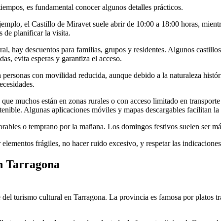
atiempos, es fundamental conocer algunos detalles prácticos.
jemplo, el Castillo de Miravet suele abrir de 10:00 a 18:00 horas, mient
de planificar la visita.
, hay descuentos para familias, grupos y residentes. Algunos castillos 
as, evita esperas y garantiza el acceso.
ara personas con movilidad reducida, aunque debido a la naturaleza histó
necesidades.
 ya que muchos están en zonas rurales o con acceso limitado en transpor
stenible. Algunas aplicaciones móviles y mapas descargables facilitan la 
laborables o temprano por la mañana. Los domingos festivos suelen ser m
lementos frágiles, no hacer ruido excesivo, y respetar las indicaciones
en Tarragona
del turismo cultural en Tarragona. La provincia es famosa por platos t