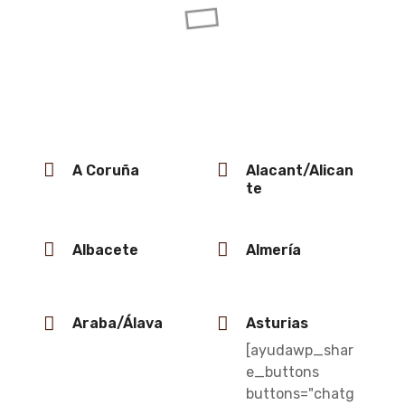
Verdera
Camí del Monestir, s/n, 17489, Girona
DIRECCIÓN
A Coruña
Alacant/Alican
te
Albacete
Almería
Araba/Álava
Asturias
[ayudawp_shar
e_buttons
buttons="chatg