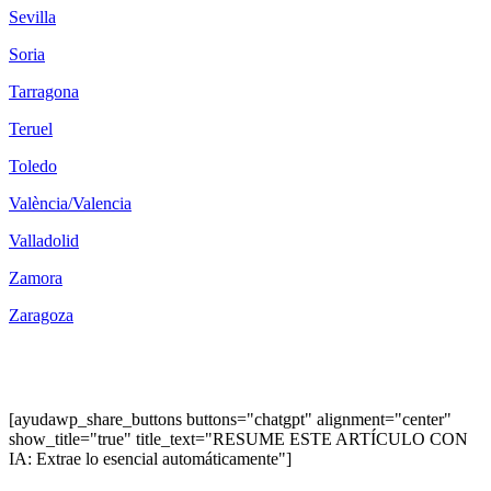
Sevilla
Soria
Tarragona
Teruel
Toledo
València/Valencia
Valladolid
Zamora
Zaragoza
[ayudawp_share_buttons buttons="chatgpt" alignment="center"
show_title="true" title_text="RESUME ESTE ARTÍCULO CON
IA: Extrae lo esencial automáticamente"]