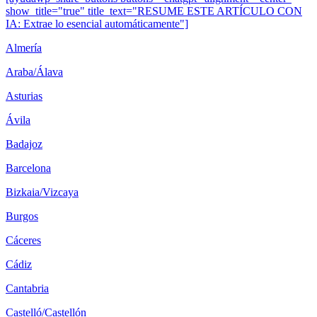
show_title="true" title_text="RESUME ESTE ARTÍCULO CON
IA: Extrae lo esencial automáticamente"]
Almería
Araba/Álava
Asturias
Ávila
Badajoz
Barcelona
Bizkaia/Vizcaya
Burgos
Cáceres
Cádiz
Cantabria
Castelló/Castellón