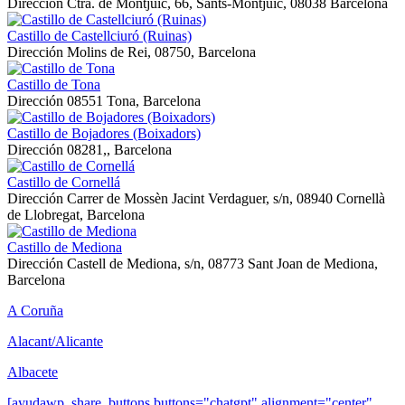
Dirección
Ctra. de Montjuïc, 66, Sants-Montjuïc, 08038 Barcelona
Castillo de Castellciuró (Ruinas)
Dirección
Molins de Rei, 08750, Barcelona
Castillo de Tona
Dirección
08551 Tona, Barcelona
Castillo de Bojadores (Boixadors)
Dirección
08281,, Barcelona
Castillo de Cornellá
Dirección
Carrer de Mossèn Jacint Verdaguer, s/n, 08940 Cornellà
de Llobregat, Barcelona
Castillo de Mediona
Dirección
Castell de Mediona, s/n, 08773 Sant Joan de Mediona,
Barcelona
A Coruña
Alacant/Alicante
Albacete
[ayudawp_share_buttons buttons="chatgpt" alignment="center"