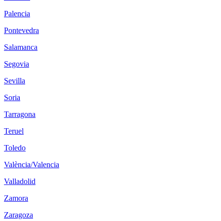
Palencia
Pontevedra
Salamanca
Segovia
Sevilla
Soria
Tarragona
Teruel
Toledo
València/Valencia
Valladolid
Zamora
Zaragoza