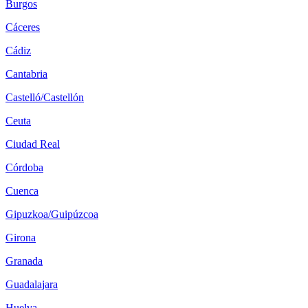
Burgos
Cáceres
Cádiz
Cantabria
Castelló/Castellón
Ceuta
Ciudad Real
Córdoba
Cuenca
Gipuzkoa/Guipúzcoa
Girona
Granada
Guadalajara
Huelva