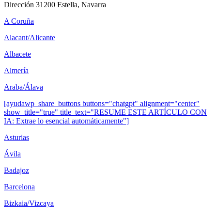
Dirección
31200 Estella, Navarra
A Coruña
Alacant/Alicante
Albacete
Almería
Araba/Álava
[ayudawp_share_buttons buttons="chatgpt" alignment="center"
show_title="true" title_text="RESUME ESTE ARTÍCULO CON
IA: Extrae lo esencial automáticamente"]
Asturias
Ávila
Badajoz
Barcelona
Bizkaia/Vizcaya