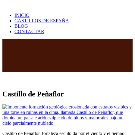
Saltar
al
INICIO
contenido
CASTILLOS DE ESPAÑA
BLOG
CONTACTAR
Castillo de Peñaflor
Castillo de Peñaflor, fortaleza esculpida por el viento y el tiempo.