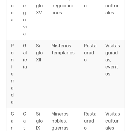
o
e
glo
negociaci
o
cultur
c
g
XV
ones
ales
a
o
vi
a
P
G
Si
Misterios
Resta
Visitas
o
al
glo
templarios
urad
guiad
n
ic
XII
o
as,
f
ia
event
e
os
rr
a
d
a
C
C
Si
Mineros,
Resta
Visitas
a
a
glo
nobles,
urad
cultur
r
t
IX
guerras
o
ales