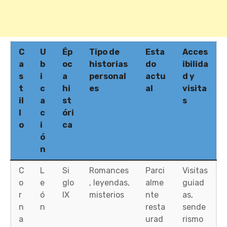
C
U
Ép
Tipo de
Esta
Acces
a
b
oc
historias
do
ibilida
s
i
a
personal
actu
d y
t
c
hi
es
al
visita
il
a
st
s
l
c
óri
o
i
ca
ó
n
C
L
Si
Romances
Parci
Visitas
o
e
glo
, leyendas,
alme
guiad
r
ó
IX
misterios
nte
as,
n
n
resta
sende
a
urad
rismo