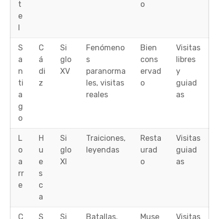
t
o
e
l
S
C
Si
Fenómeno
Bien
Visitas
a
á
glo
s
cons
libres
n
di
XV
paranorma
ervad
y
ti
z
les, visitas
o
guiad
a
reales
as
g
o
L
H
Si
Traiciones,
Resta
Visitas
o
u
glo
leyendas
urad
guiad
a
e
XI
o
as
rr
s
e
c
a
C
S
Si
Batallas,
Muse
Visitas