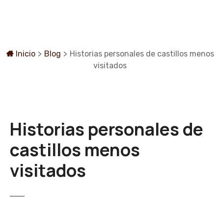
S
a
l
t
a
Inicio
>
Blog
>
Historias personales de castillos menos
r
visitados
a
l
c
o
Historias personales de
n
t
castillos menos
e
n
visitados
i
d
o