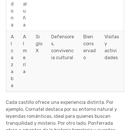
d
al
o
u
n
ñ
a
a
A
A
Si
Defensore
Bien
Visitas
l
l
glo
s,
cons
y
c
m
X
convivenc
ervad
activi
a
e
ia cultural
o
dades
z
rí
a
a
b
a
Cada castillo ofrece una experiencia distinta. Por
ejemplo, Cornatel destaca por su entorno natural y
leyendas románticas, ideal para quienes buscan
tranquilidad y misterio. Por otro lado, Ponferrada