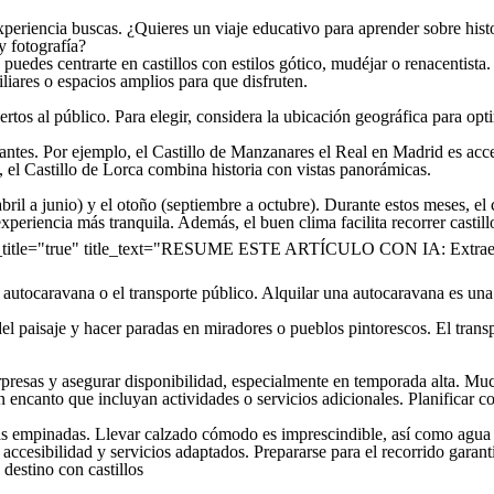
xperiencia buscas. ¿Quieres un viaje educativo para aprender sobre histo
y fotografía?
, puedes centrarte en castillos con estilos gótico, mudéjar o renacentista
iliares o espacios amplios para que disfruten.
iertos al público. Para elegir, considera la ubicación geográfica para op
sitantes. Por ejemplo, el Castillo de Manzanares el Real en Madrid es a
 el Castillo de Lorca combina historia con vistas panorámicas.
abril a junio) y el otoño (septiembre a octubre). Durante estos meses, el
xperiencia más tranquila. Además, el buen clima facilita recorrer castill
w_title="true" title_text="RESUME ESTE ARTÍCULO CON IA: Extrae l
a autocaravana o el transporte público. Alquilar una autocaravana es un
del paisaje y hacer paradas en miradores o pueblos pintorescos. El trans
rpresas y asegurar disponibilidad, especialmente en temporada alta. Muc
n encanto que incluyan actividades o servicios adicionales. Planificar
ras empinadas. Llevar calzado cómodo es imprescindible, así como agua y p
accesibilidad y servicios adaptados. Prepararse para el recorrido garan
 destino con castillos