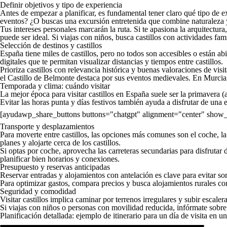
Definir objetivos y tipo de experiencia
Antes de empezar a planificar, es fundamental tener claro qué tipo de e
eventos? ¿O buscas una excursión entretenida que combine naturaleza 
Tus intereses personales marcarán la ruta. Si te apasiona la arquitectura
puede ser ideal. Si viajas con niños, busca castillos con actividades fam
Selección de destinos y castillos
España tiene miles de castillos, pero no todos son accesibles o están ab
digitales que te permitan visualizar distancias y tiempos entre castillos.
Prioriza castillos con relevancia histórica y buenas valoraciones de vi
el Castillo de Belmonte destaca por sus eventos medievales. En Murcia,
Temporada y clima: cuándo visitar
La mejor época para visitar castillos en España suele ser la primavera (
Evitar las horas punta y días festivos también ayuda a disfrutar de una e
[ayudawp_share_buttons buttons="chatgpt" alignment="center" sho
Transporte y desplazamientos
Para moverte entre castillos, las opciones más comunes son el coche, l
planes y alojarte cerca de los castillos.
Si optas por coche, aprovecha las carreteras secundarias para disfrutar 
planificar bien horarios y conexiones.
Presupuesto y reservas anticipadas
Reservar entradas y alojamientos con antelación es clave para evitar so
Para optimizar gastos, compara precios y busca alojamientos rurales co
Seguridad y comodidad
Visitar castillos implica caminar por terrenos irregulares y subir escale
Si viajas con niños o personas con movilidad reducida, infórmate sobre 
Planificación detallada: ejemplo de itinerario para un día de visita en un