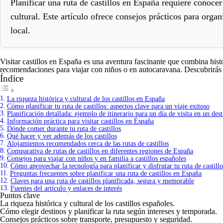
Planificar una ruta de castillos en España requiere conocer
cultural. Este artículo ofrece consejos prácticos para orga
local.
Visitar castillos en España es una aventura fascinante que combina histori
recomendaciones para viajar con niños o en autocaravana. Descubrirás 
Índice
La riqueza histórica y cultural de los castillos en España
Cómo planificar tu ruta de castillos: aspectos clave para un viaje exitoso
Planificación detallada: ejemplo de itinerario para un día de visita en un dest
Información práctica para visitar castillos en España
Dónde comer durante tu ruta de castillos
Qué hacer y ver además de los castillos
Alojamientos recomendados cerca de las rutas de castillos
Comparativa de rutas de castillos en diferentes regiones de España
Consejos para viajar con niños y en familia a castillos españoles
Cómo aprovechar la tecnología para planificar y disfrutar tu ruta de castillo
Preguntas frecuentes sobre planificar una ruta de castillos en España
Claves para una ruta de castillos planificada, segura y memorable
Fuentes del artículo y enlaces de interés
Puntos clave
La riqueza histórica y cultural de los castillos españoles.
Cómo elegir destinos y planificar la ruta según intereses y temporada.
Consejos prácticos sobre transporte, presupuesto y seguridad.