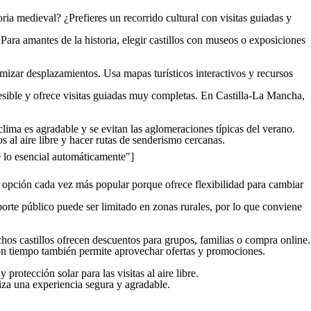
ria medieval? ¿Prefieres un recorrido cultural con visitas guiadas y
. Para amantes de la historia, elegir castillos con museos o exposiciones
timizar desplazamientos. Usa mapas turísticos interactivos y recursos
ccesible y ofrece visitas guiadas muy completas. En Castilla-La Mancha,
 clima es agradable y se evitan las aglomeraciones típicas del verano.
os al aire libre y hacer rutas de senderismo cercanas.
o esencial automáticamente"]
a opción cada vez más popular porque ofrece flexibilidad para cambiar
porte público puede ser limitado en zonas rurales, por lo que conviene
hos castillos ofrecen descuentos para grupos, familias o compra online.
 con tiempo también permite aprovechar ofertas y promociones.
rotección solar para las visitas al aire libre.
tiza una experiencia segura y agradable.