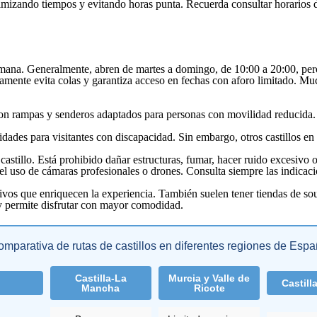
timizando tiempos y evitando horas punta. Recuerda consultar horarios de
semana. Generalmente, abren de martes a domingo, de 10:00 a 20:00, pero 
mente evita colas y garantiza acceso en fechas con aforo limitado. Much
 con rampas y senderos adaptados para personas con movilidad reducida
idades para visitantes con discapacidad. Sin embargo, otros castillos en
castillo. Está prohibido dañar estructuras, fumar, hacer ruido excesivo 
 el uso de cámaras profesionales o drones. Consulta siempre las indicaci
ivos que enriquecen la experiencia. También suelen tener tiendas de sou
, y permite disfrutar con mayor comodidad.
mparativa de rutas de castillos en diferentes regiones de Esp
Castilla-La
Murcia y Valle de
Castill
Mancha
Ricote