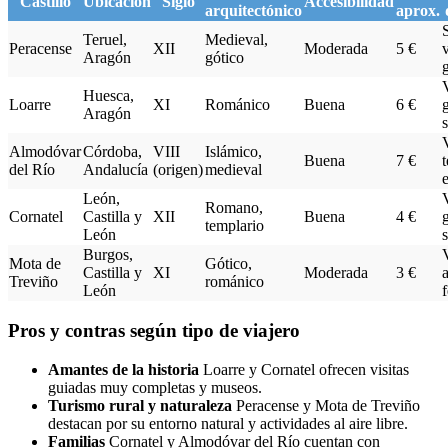
Castillo
Ubicación
Siglo
Accesibilidad
arquitectónico
aprox.
Teruel,
Medieval,
Peracense
XII
Moderada
5 €
v
Aragón
gótico
V
Huesca,
Loarre
XI
Románico
Buena
6 €
Aragón
V
Almodóvar
Córdoba,
VIII
Islámico,
Buena
7 €
t
del Río
Andalucía
(origen)
medieval
León,
V
Romano,
Cornatel
Castilla y
XII
Buena
4 €
templario
León
Burgos,
V
Mota de
Gótico,
Castilla y
XI
Moderada
3 €
Treviño
románico
León
f
Pros y contras según tipo de viajero
Amantes de la historia
Loarre y Cornatel ofrecen visitas
guiadas muy completas y museos.
Turismo rural y naturaleza
Peracense y Mota de Treviño
destacan por su entorno natural y actividades al aire libre.
Familias
Cornatel y Almodóvar del Río cuentan con