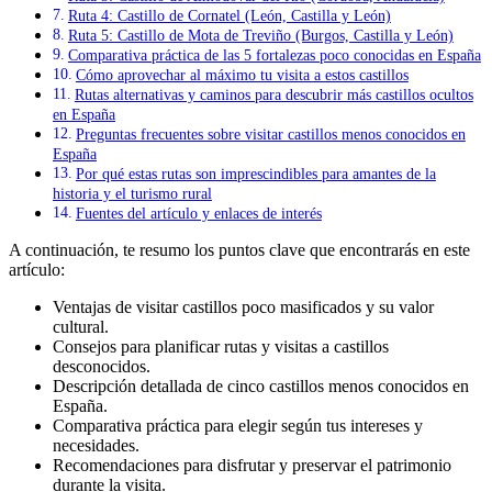
Ruta 4: Castillo de Cornatel (León, Castilla y León)
Ruta 5: Castillo de Mota de Treviño (Burgos, Castilla y León)
Comparativa práctica de las 5 fortalezas poco conocidas en España
Cómo aprovechar al máximo tu visita a estos castillos
Rutas alternativas y caminos para descubrir más castillos ocultos
en España
Preguntas frecuentes sobre visitar castillos menos conocidos en
España
Por qué estas rutas son imprescindibles para amantes de la
historia y el turismo rural
Fuentes del artículo y enlaces de interés
A continuación, te resumo los puntos clave que encontrarás en este
artículo:
Ventajas de visitar castillos poco masificados y su valor
cultural.
Consejos para planificar rutas y visitas a castillos
desconocidos.
Descripción detallada de cinco castillos menos conocidos en
España.
Comparativa práctica para elegir según tus intereses y
necesidades.
Recomendaciones para disfrutar y preservar el patrimonio
durante la visita.