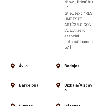
show_title="tru
e"
title_text="RES
UME ESTE
ARTÍCULO CON
IA: Extrae lo
esencial
automáticamen
te"]
Ávila
Badajoz
Barcelona
Bizkaia/Vizcay
a