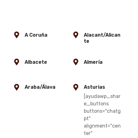
A Coruña
Alacant/Alican
te
Albacete
Almería
Araba/Álava
Asturias
[ayudawp_shar
e_buttons
buttons="chatg
pt"
alignment="cen
ter"