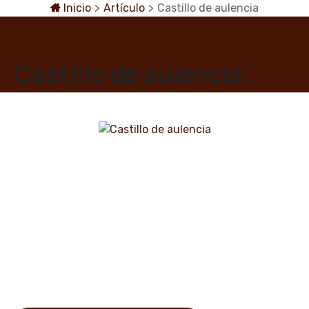
S
Inicio
>
Artículo
>
Castillo de aulencia
a
l
t
Castillo de aulencia
a
r
a
l
c
o
n
t
e
n
i
d
o