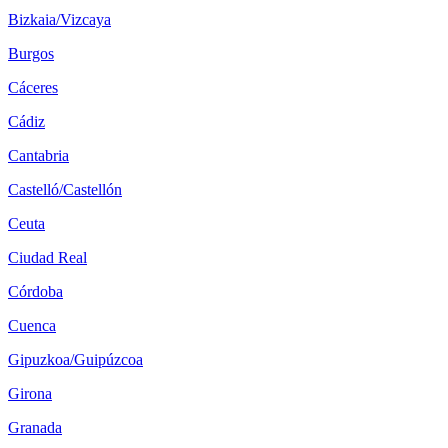
Bizkaia/Vizcaya
Burgos
Cáceres
Cádiz
Cantabria
Castelló/Castellón
Ceuta
Ciudad Real
Córdoba
Cuenca
Gipuzkoa/Guipúzcoa
Girona
Granada