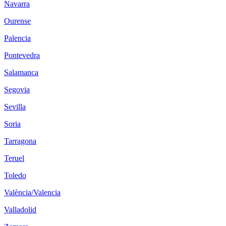
Navarra
Ourense
Palencia
Pontevedra
Salamanca
Segovia
Sevilla
Soria
Tarragona
Teruel
Toledo
València/Valencia
Valladolid