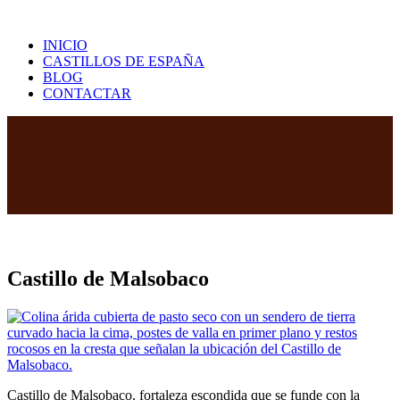
Saltar
al
INICIO
contenido
CASTILLOS DE ESPAÑA
BLOG
CONTACTAR
Castillo de Malsobaco
Castillo de Malsobaco, fortaleza escondida que se funde con la