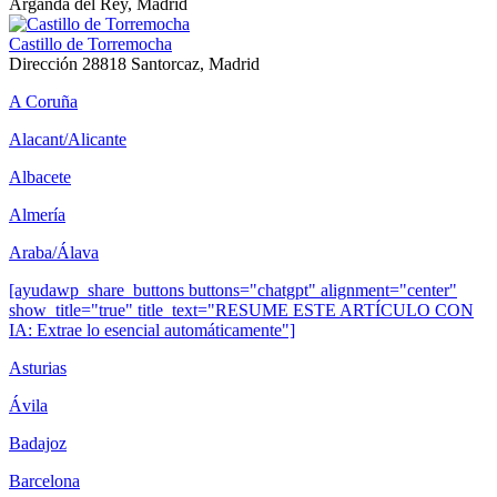
Arganda del Rey, Madrid
Castillo de Torremocha
Dirección
28818 Santorcaz, Madrid
A Coruña
Alacant/Alicante
Albacete
Almería
Araba/Álava
[ayudawp_share_buttons buttons="chatgpt" alignment="center"
show_title="true" title_text="RESUME ESTE ARTÍCULO CON
IA: Extrae lo esencial automáticamente"]
Asturias
Ávila
Badajoz
Barcelona