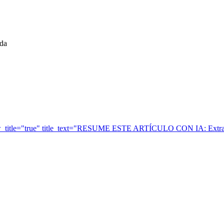
da
ow_title="true" title_text="RESUME ESTE ARTÍCULO CON IA: Extrae 