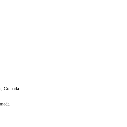
a, Granada
ranada