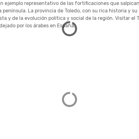
 un ejemplo representativo de las fortificaciones que salpic
 península. La provincia de Toledo, con su rica historia y s
ta y de la evolución política y social de la región. Visitar 
dejado por los árabes en España.
 Moclín
Alcazaba
 14, 18247 Moclín, Granada
Centro, 18009 G
DIRECCIÓN