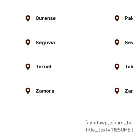
Ourense
Pal
Segovia
Sev
Teruel
Tol
Zamora
Za
[ayudawp_share_butt
title_text="RESUME 