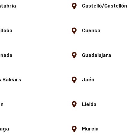
tabria
Castelló/Castellón
rdoba
Cuenca
anada
Guadalajara
es Balears
Jaén
ón
Lleida
laga
Murcia