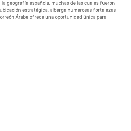
an la geografía española, muchas de las cuales fueron
u ubicación estratégica, alberga numerosas fortalezas
el Torreón Árabe ofrece una oportunidad única para
Castillo de Íllora
ranada
C. Almenillas, 12T, 18260 Í
DIRECCIÓN
Granada