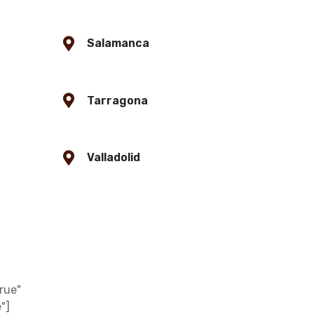
Salamanca
Tarragona
Valladolid
rue"
"]