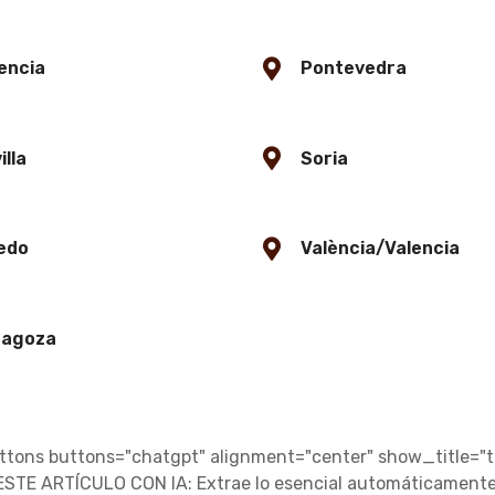
encia
Pontevedra
illa
Soria
edo
València/Valencia
ragoza
ons buttons="chatgpt" alignment="center" show_title="t
ESTE ARTÍCULO CON IA: Extrae lo esencial automáticamente