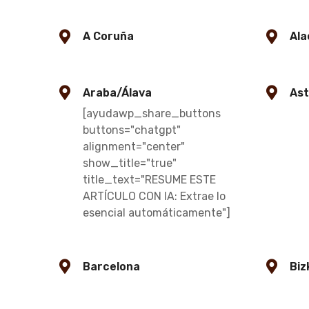
A Coruña
Ala
Araba/Álava
Ast
[ayudawp_share_buttons
buttons="chatgpt"
alignment="center"
show_title="true"
title_text="RESUME ESTE
ARTÍCULO CON IA: Extrae lo
esencial automáticamente"]
Barcelona
Biz