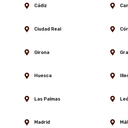
Cádiz
Can
Ciudad Real
Có
Girona
Gr
Huesca
Ill
Las Palmas
Le
Madrid
Má