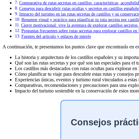
Comparativa de rutas secretas en castillos: características, accesibili
Consejos para descubrir rutas ocultas y secretos en castillos españole
Impacto del turismo en las rutas secretas de castillos y su conservac
Resumen visual y práctico para planificar tu ruta secreta por castil
Cierre motivacional: vive la aventura de explorar castillos secretos
Preguntas frecuentes sobre rutas secretas para explorar castillos en
Fuentes del artículo y enlaces de interés
A continuación, te presentamos los puntos clave que encontrarás en est
La historia y arquitectura de los castillos españoles y su importa
Qué son las rutas secretas y por qué son tan especiales para el t
Los castillos más destacados con rutas ocultas para explorar en
Cómo planificar tu viaje para descubrir estas rutas y consejos pr
Experiencias únicas, eventos y turismo rural vinculados a estas 
Comparativas, recomendaciones y precauciones para una explo
Impacto del turismo sostenible en la conservación de estos mo
Consejos prácti