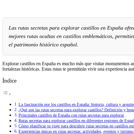
Las rutas secretas para explorar castillos en España ofrec
mejores rutas ocultas en castillos emblemáticos, permiti
el patrimonio histórico español.
Explorar castillos en España es mucho más que visitar monumentos anti
fortalezas históricas. Estas rutas te permitirán vivir una experiencia a
Índice
La fascinación por los castillos en España: historia, cultura y arquit
¿Qué son las rutas secretas para explorar castillos? Definición y bene
Principales castillos de España con rutas secretas para explorar
Rutas secretas para explorar castillos en diferentes regiones de Espa
Cómo planificar tu viaje para descubrir rutas secretas en castillos es
Experiencias únicas en rutas secretas: actividades, eventos y turismo