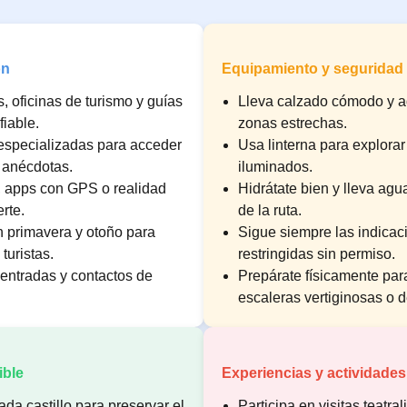
ón
Equipamiento y seguridad
s, oficinas de turismo y guías
Lleva calzado cómodo y 
fiable.
zonas estrechas.
especializadas para acceder
Usa linterna para explora
r anécdotas.
iluminados.
, apps con GPS o realidad
Hidrátate bien y lleva agu
rte.
de la ruta.
n primavera y otoño para
Sigue siempre las indica
turistas.
restringidas sin permiso.
entradas y contactos de
Prepárate físicamente par
escaleras vertiginosas o d
ible
Experiencias y actividade
da castillo para preservar el
Participa en visitas teatra