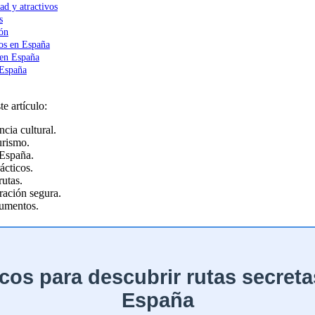
dad y atractivos
s
ión
los en España
 en España
 España
e artículo:
ncia cultural.
urismo.
 España.
ácticos.
rutas.
ración segura.
numentos.
cos para descubrir rutas secretas
España