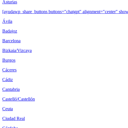
Asturias
[ayudawp_share_buttons buttons="chatgpt" alignment="center" sh
Ávila
Badajoz
Barcelona
Bizkaia/Vizcaya
Burgos
Cáceres
Cádiz
Cantabria
Castelló/Castellón
Ceuta
Ciudad Real