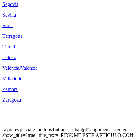
Segovia
Sevilla
Soria
Tarragona
Teruel
Toledo
València/Valencia
Valladolid
Zamora
Zaragoza
[ayudawp_share_buttons buttons="chatgpt" alignment="center"
show_title="true" title_text="RESUME ESTE ARTÍCULO CON