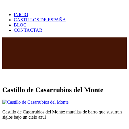
Saltar
al
INICIO
contenido
CASTILLOS DE ESPAÑA
BLOG
CONTACTAR
Castillo de Casarrubios del Monte
Castillo de Casarrubios del Monte: murallas de barro que susurran
siglos bajo un cielo azul