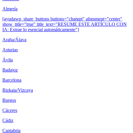
Almería
[ayudawp_share_buttons buttons="chatgpt" alignment="center"
show_title="true" title_text="RESUME ESTE ARTÍCULO CON
IA: Extrae lo esencial automáticamente"]
Araba/Álava
Asturias
Ávila
Badajoz
Barcelona
Bizkaia/Vizcaya
Burgos
Cáceres
Cádiz
Cantabria