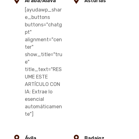
Araba/Álava
Asturias
[ayudawp_shar
e_buttons
buttons="chatg
pt"
alignment="cen
ter"
show_title="tru
e"
title_text="RES
UME ESTE
ARTÍCULO CON
IA: Extrae lo
esencial
automáticamen
te"]
Ávila
Badajoz