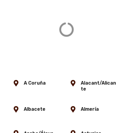
Alcázar de Toledo
C. de la Union, s/n, 45001 Toledo
DIRECCIÓN
A Coruña
Alacant/Alican
te
Albacete
Almería