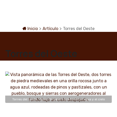
S
a
l
t
a
Inicio
>
Artículo
>
Torres del Oeste
r
a
l
Torres del Oeste
c
o
n
t
e
n
i
d
Torres del Oeste, vigías de piedra que besan el agua y el cielo
o