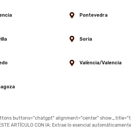
encia
Pontevedra
illa
Soria
edo
València/Valencia
ragoza
ons buttons="chatgpt" alignment="center" show_title="t
ESTE ARTÍCULO CON IA: Extrae lo esencial automáticamente