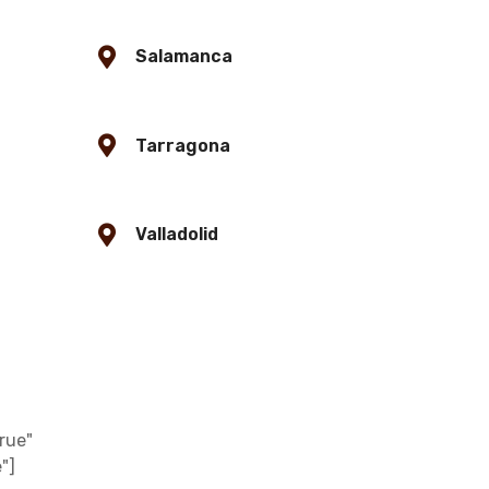
Salamanca
Tarragona
Valladolid
rue"
"]