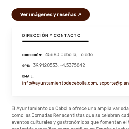
Ver imágenes y reseñas
↗
DIRECCIÓN Y CONTACTO
45680 Cebolla, Toledo
DIRECCIÓN
39.9120533, -4.5375842
GPS
EMAIL
info@ayuntamientodecebolla.com, soporte@plan
El Ayuntamiento de Cebolla ofrece una amplia variedad 
como las Jornadas Renacentistas que se celebran cada
eventos culturales y gastronómicos que fomentan el t