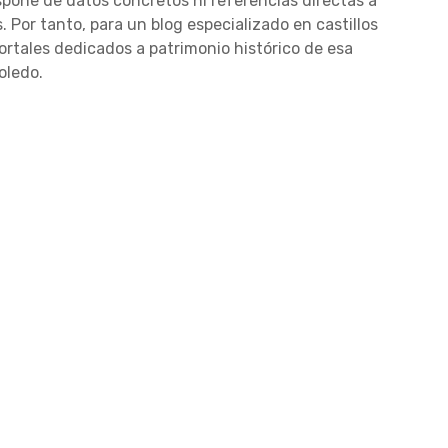
dispone de datos concretos ni referencias directas a
 Por tanto, para un blog especializado en castillos
 portales dedicados a patrimonio histórico de esa
oledo.
zaneque
Castillo de Orgaz
5460 Manzaneque,
C. Prado de Lucas, 2B, 4
DIRECCIÓN
Orgaz, Toledo