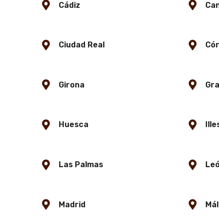
Cádiz
Can
Ciudad Real
Có
Girona
Gr
Huesca
Ill
Las Palmas
Le
Madrid
Má