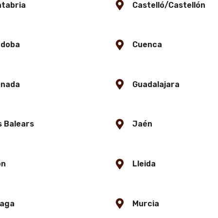
tabria
Castelló/Castellón
rdoba
Cuenca
anada
Guadalajara
es Balears
Jaén
ón
Lleida
laga
Murcia