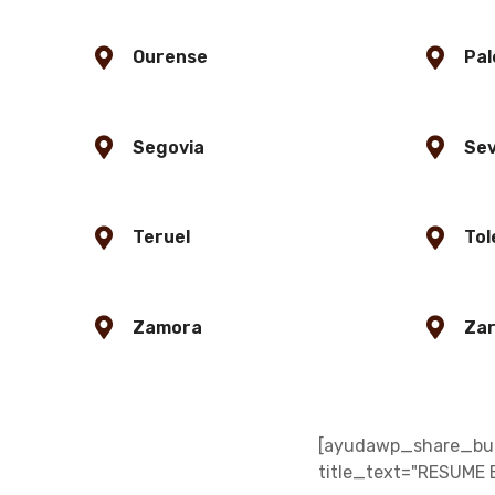
Ourense
Pal
Segovia
Sev
Teruel
Tol
Zamora
Za
[ayudawp_share_butt
title_text="RESUME 