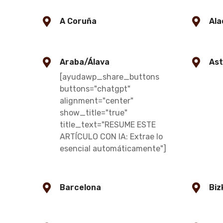
A Coruña
Ala
Araba/Álava
Ast
[ayudawp_share_buttons
buttons="chatgpt"
alignment="center"
show_title="true"
title_text="RESUME ESTE
ARTÍCULO CON IA: Extrae lo
esencial automáticamente"]
Barcelona
Biz