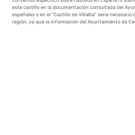
contenido específico sobre castillos en España ni sobre
este castillo en la documentación consultada del Ayunt
españoles o en el "Castillo de Villalba" sería necesari
región, ya que la información del Ayuntamiento de Cebo
Castillo d
C. Cerro 
DIRECCIÓN
Cabezamesada, To