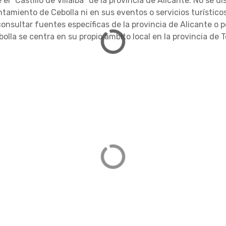
 el "Castillo de Villalba" de la provincia de Alicante. No se 
amiento de Cebolla ni en sus eventos o servicios turísticos.
o consultar fuentes específicas de la provincia de Alicante o
lla se centra en su propio ámbito local en la provincia de T
e Cabezamesada
Castillo de Man
del Castillo, 131, 45890
C. Castillo, 1, 4
DIRECCIÓN
ledo
Toledo