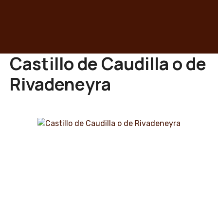
S
a
l
t
a
Castillo de Caudilla o de
r
a
Rivadeneyra
l
c
o
n
t
e
n
i
d
o