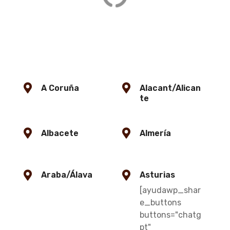
A Coruña
Alacant/Alican
te
Albacete
Almería
Araba/Álava
Asturias
[ayudawp_shar
e_buttons
buttons="chatg
pt"