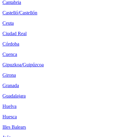
Cantabria
Castelló/Castellón
Ceuta
Ciudad Real
Córdoba
Cuenca
Gipuzkoa/Guipúzcoa
Girona
Granada
Guadalajara
Huelva
Huesca
Illes Balears