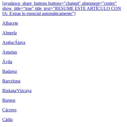
[ayudawp_share_buttons buttons="chatgpt" alignment="center"
show_title="true" title_text="RESUME ESTE ARTÍCULO CON
IA: Extrae lo esencial automáticamente"]
Albacete
Almería
Araba/Álava
Asturias
Ávila
Badajoz
Barcelona
Bizkaia/Vizcaya
Burgos
Cáceres
Cádiz