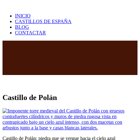
Saltar
al
INICIO
contenido
CASTILLOS DE ESPAÑA
BLOG
CONTACTAR
Castillo de Polán
Castillo de Polán: piedra que se yergue hacia el cielo azul