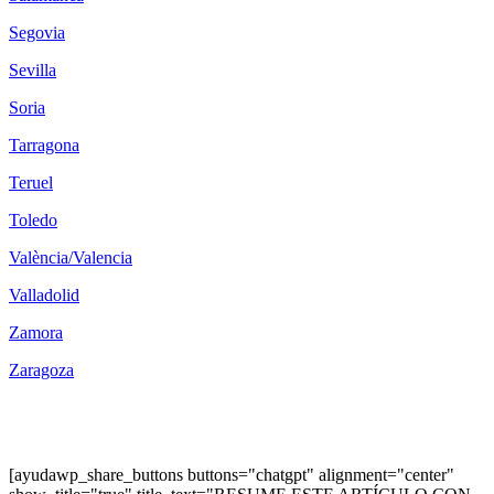
Segovia
Sevilla
Soria
Tarragona
Teruel
Toledo
València/Valencia
Valladolid
Zamora
Zaragoza
[ayudawp_share_buttons buttons="chatgpt" alignment="center"